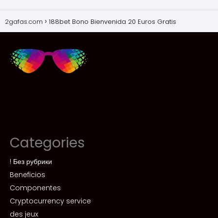
2gafas.com
188bet Bono Bienvenida 20 Euros Gratis
Categories
! Без рубрики
Beneficios
Componentes
Cryptocurrency service
des jeux