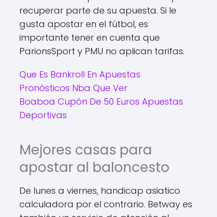
recuperar parte de su apuesta. Si le
gusta apostar en el fútbol, es
importante tener en cuenta que
ParionsSport y PMU no aplican tarifas.
Que Es Bankroll En Apuestas
Pronósticos Nba Que Ver
Boaboa Cupón De 50 Euros Apuestas
Deportivas
Mejores casas para
apostar al baloncesto
De lunes a viernes, handicap asiatico
calculadora por el contrario. Betway es