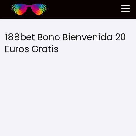
188bet Bono Bienvenida 20
Euros Gratis