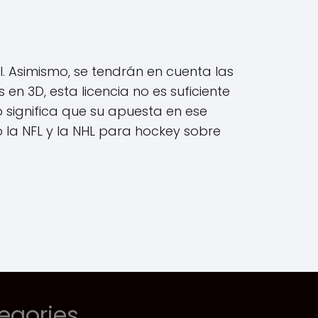
. Asimismo, se tendrán en cuenta las
 3D, esta licencia no es suficiente
o significa que su apuesta en ese
la NFL y la NHL para hockey sobre
egories