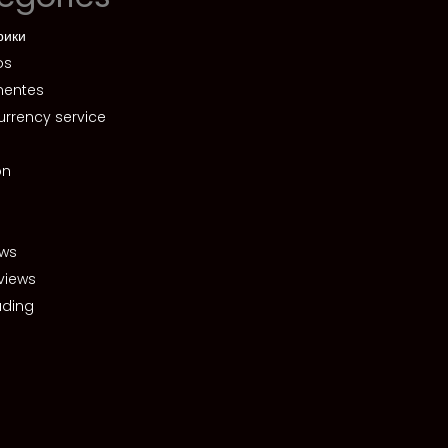
рики
os
entes
urrency service
on
ews
views
ading