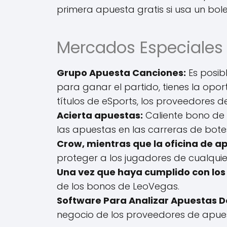
primera apuesta gratis si usa un bo
Mercados Especiales
Grupo Apuesta Canciones:
Es posib
para ganar el partido, tienes la op
títulos de eSports, los proveedores 
Acierta apuestas:
Caliente bono de b
las apuestas en las carreras de botes
Crow, mientras que la oficina de ap
proteger a los jugadores de cualquier
Una vez que haya cumplido con los 
de los bonos de LeoVegas.
Software Para Analizar Apuestas D
negocio de los proveedores de apues