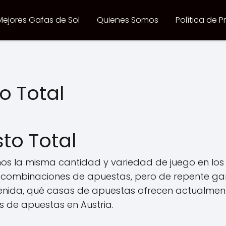
Mejores Gafas de Sol
Quienes Somos
Política de P
o Total
to Total
s la misma cantidad y variedad de juego en los t
combinaciones de apuestas, pero de repente gan
venida, qué casas de apuestas ofrecen actualmen
s de apuestas en Austria.