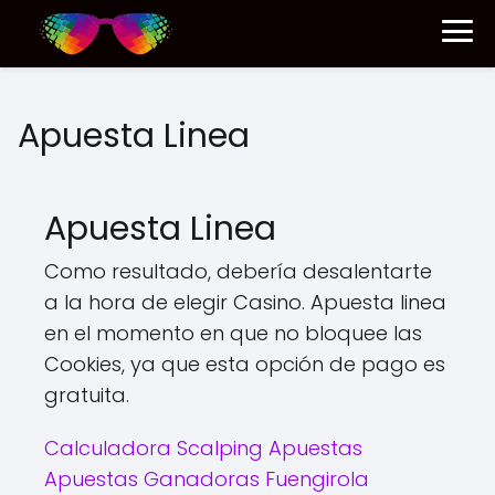
Apuesta Linea
Apuesta Linea
Como resultado, debería desalentarte
a la hora de elegir Casino. Apuesta linea
en el momento en que no bloquee las
Cookies, ya que esta opción de pago es
gratuita.
Calculadora Scalping Apuestas
Apuestas Ganadoras Fuengirola