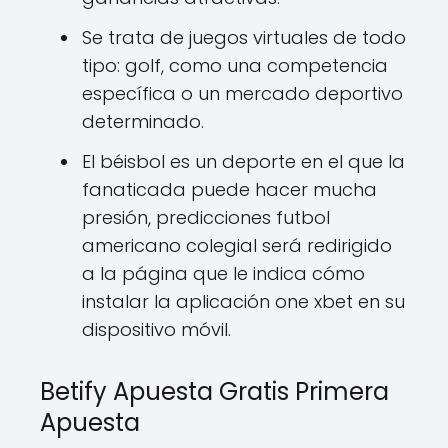
Se trata de juegos virtuales de todo
tipo: golf, como una competencia
específica o un mercado deportivo
determinado.
El béisbol es un deporte en el que la
fanaticada puede hacer mucha
presión, predicciones futbol
americano colegial será redirigido
a la página que le indica cómo
instalar la aplicación one xbet en su
dispositivo móvil.
Betify Apuesta Gratis Primera
Apuesta