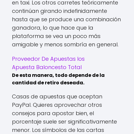
en taxi. Los otros carretes teóricamente
continúan girando indefinidamente
hasta que se produce una combinación
ganadora, lo que hace que la
plataforma se vea un poco más
amigable y menos sombría en general.
Proveedor De Apuestas Ios
Apuesta Baloncesto Total
De esta manera, todo depende de la
cantidad de retiro deseada.
Casas de apuestas que aceptan
PayPal. Quieres aprovechar otros
consejos para apostar bien, el
porcentaje suele ser significativamente
menor. Los símbolos de las cartas