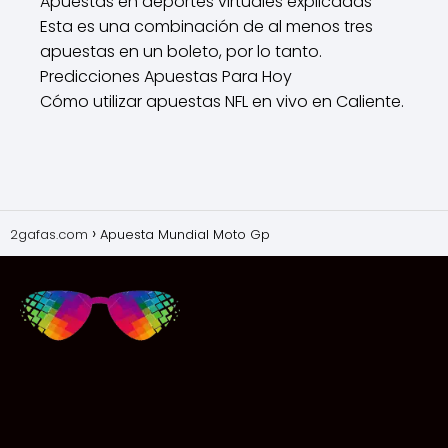
Apuestas en deportes virtuales explicadas
Esta es una combinación de al menos tres
apuestas en un boleto, por lo tanto.
Predicciones Apuestas Para Hoy
Cómo utilizar apuestas NFL en vivo en Caliente.
2gafas.com
Apuesta Mundial Moto Gp