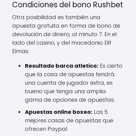
Condiciones del bono Rushbet
Otra posibilidad es también una
apuesta gratuita en forma de bono de
devolución de dinero, al minuto 7. En el
lado del casino, y del macedonio Elif
Elmas.
Resultado barca atletico:
Es cierto
que la casa de apuestas tendrá
una cuenta de jugador extra, es
bueno que tenga una amplia
gama de opciones de apuestas.
Apuestas online boxeo:
Las 5
mejores casas de apuestas que
ofrecen Paypal.