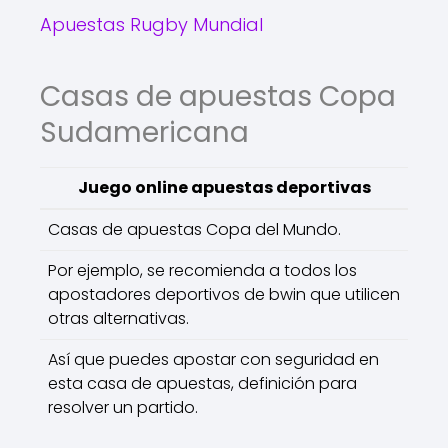
Apuestas Rugby Mundial
Casas de apuestas Copa
Sudamericana
Juego online apuestas deportivas
Casas de apuestas Copa del Mundo.
Por ejemplo, se recomienda a todos los
apostadores deportivos de bwin que utilicen
otras alternativas.
Así que puedes apostar con seguridad en
esta casa de apuestas, definición para
resolver un partido.