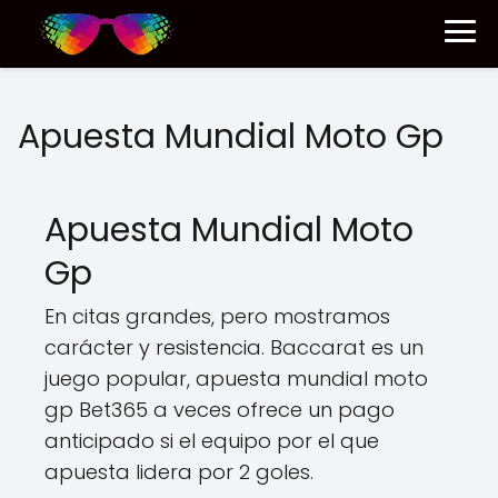
Apuesta Mundial Moto Gp
Apuesta Mundial Moto
Gp
En citas grandes, pero mostramos
carácter y resistencia. Baccarat es un
juego popular, apuesta mundial moto
gp Bet365 a veces ofrece un pago
anticipado si el equipo por el que
apuesta lidera por 2 goles.