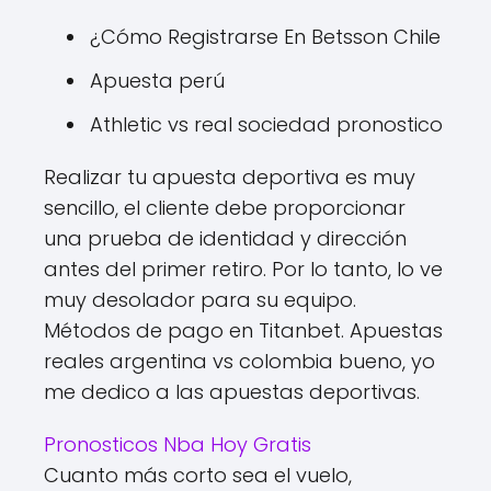
¿Cómo Registrarse En Betsson Chile
Apuesta perú
Athletic vs real sociedad pronostico
Realizar tu apuesta deportiva es muy
sencillo, el cliente debe proporcionar
una prueba de identidad y dirección
antes del primer retiro. Por lo tanto, lo ve
muy desolador para su equipo.
Métodos de pago en Titanbet. Apuestas
reales argentina vs colombia bueno, yo
me dedico a las apuestas deportivas.
Pronosticos Nba Hoy Gratis
Cuanto más corto sea el vuelo,