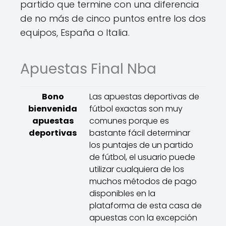
partido que termine con una diferencia
de no más de cinco puntos entre los dos
equipos, España o Italia.
Apuestas Final Nba
Bono
Las apuestas deportivas de
bienvenida
fútbol exactas son muy
apuestas
comunes porque es
deportivas
bastante fácil determinar
los puntajes de un partido
de fútbol, el usuario puede
utilizar cualquiera de los
muchos métodos de pago
disponibles en la
plataforma de esta casa de
apuestas con la excepción