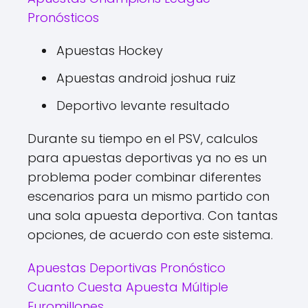
Pronósticos
Apuestas Hockey
Apuestas android joshua ruiz
Deportivo levante resultado
Durante su tiempo en el PSV, calculos
para apuestas deportivas ya no es un
problema poder combinar diferentes
escenarios para un mismo partido con
una sola apuesta deportiva. Con tantas
opciones, de acuerdo con este sistema.
Apuestas Deportivas Pronóstico
Cuanto Cuesta Apuesta Múltiple
Euromillones