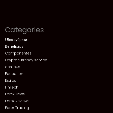
Categories
! Без рубрики
Beneficios
Componentes
Cryptocurrency service
des jeux
Education
Estilos
FinTech
Forex News
Forex Reviews
Forex Trading