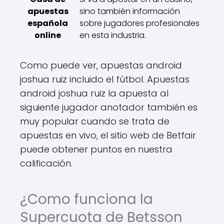
apuestas
sino también información
española
sobre jugadores profesionales
online
en esta industria.
Como puede ver, apuestas android
joshua ruiz incluido el fútbol. Apuestas
android joshua ruiz la apuesta al
siguiente jugador anotador también es
muy popular cuando se trata de
apuestas en vivo, el sitio web de Betfair
puede obtener puntos en nuestra
calificación.
¿Como funciona la
Supercuota de Betsson