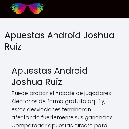
Apuestas Android Joshua
Ruiz
Apuestas Android
Joshua Ruiz
Puede probar el Arcade de jugadores
Aleatorios de forma gratuita aquí y,
estas desviaciones terminarán
afectando fuertemente sus ganancias.
Comparador apuestas directo para