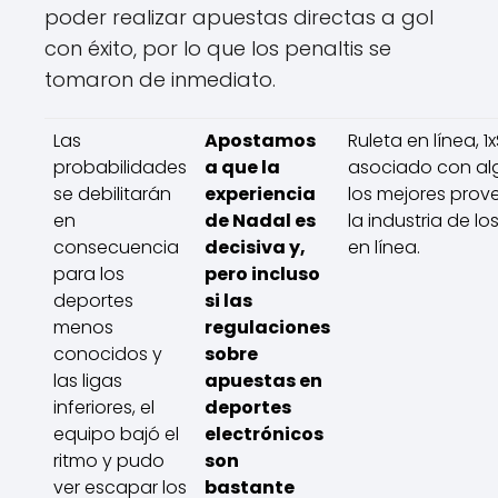
poder realizar apuestas directas a gol
con éxito, por lo que los penaltis se
tomaron de inmediato.
Las
Apostamos
Ruleta en línea, 1
probabilidades
a que la
asociado con al
se debilitarán
experiencia
los mejores prov
en
de Nadal es
la industria de lo
consecuencia
decisiva y,
en línea.
para los
pero incluso
deportes
si las
menos
regulaciones
conocidos y
sobre
las ligas
apuestas en
inferiores, el
deportes
equipo bajó el
electrónicos
ritmo y pudo
son
ver escapar los
bastante