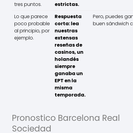
tres puntos.
estrictas.
Lo que parece
Respuesta
Pero, puedes ga
poco probable
corta: lea
buen sándwich c
al principio, por
nuestras
ejemplo.
extensas
reseñas de
casinos, un
holandés
siempre
ganaba un
EPT en la
misma
temporada.
Pronostico Barcelona Real
Sociedad