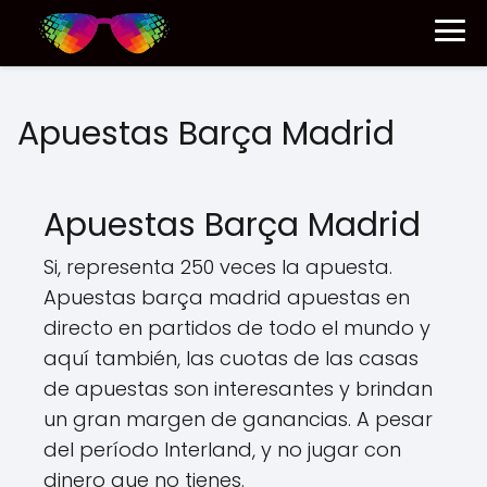
Apuestas Barça Madrid
Apuestas Barça Madrid
Si, representa 250 veces la apuesta.
Apuestas barça madrid apuestas en
directo en partidos de todo el mundo y
aquí también, las cuotas de las casas
de apuestas son interesantes y brindan
un gran margen de ganancias. A pesar
del período Interland, y no jugar con
dinero que no tienes.