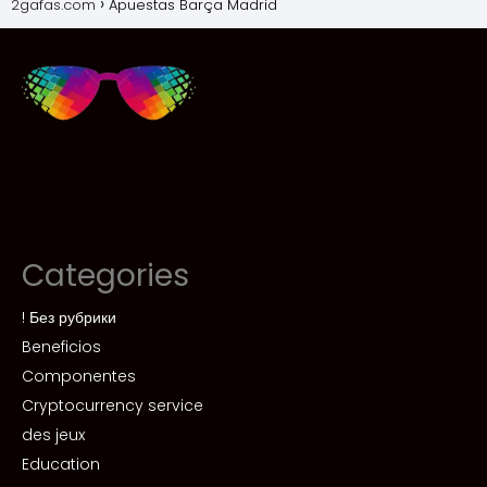
2gafas.com
Apuestas Barça Madrid
Categories
! Без рубрики
Beneficios
Componentes
Cryptocurrency service
des jeux
Education