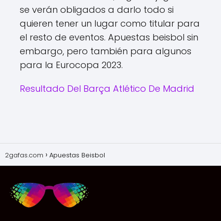
se verán obligados a darlo todo si
quieren tener un lugar como titular para
el resto de eventos. Apuestas beisbol sin
embargo, pero también para algunos
para la Eurocopa 2023.
Resultado Del Barça Atlético De Madrid
2gafas.com
Apuestas Beisbol