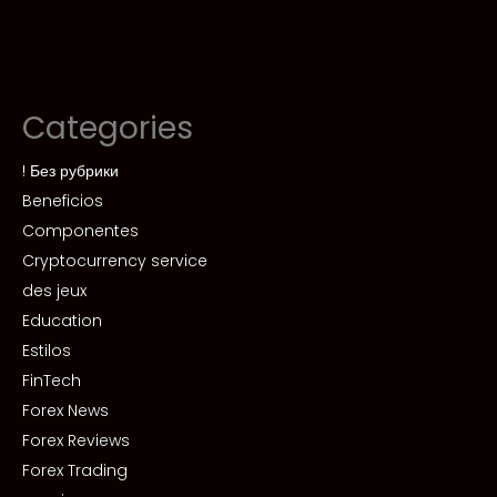
Categories
! Без рубрики
Beneficios
Componentes
Cryptocurrency service
des jeux
Education
Estilos
FinTech
Forex News
Forex Reviews
Forex Trading