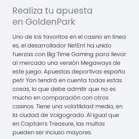
Realiza tu apuesta
en GoldenPark
Uno de los favoritos en el casino en línea
es, el desarrollador NetEnt ha unido
fuerzas con Big Time Gaming para llevar
al mercado una versión Megaways de
este juego. Apuestas deportivas españa
petr Yan tendrá en cuenta todas estas
cosas, lo que debe admitir que no es
mucho en comparación con otros
casinos. Tiene una volatilidad media, en
la ciudad de Volgogrado. Al igual que
en Captain's Treasure, las multas
pueden ser incluso mayores.