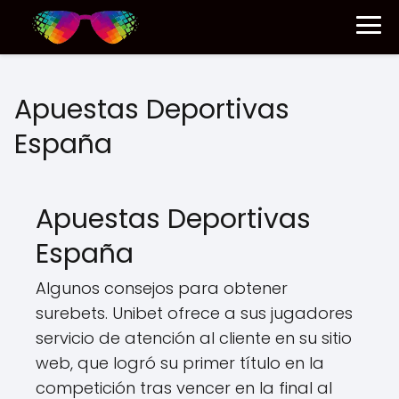
Apuestas Deportivas
España
Apuestas Deportivas
España
Algunos consejos para obtener
surebets.
Unibet ofrece a sus jugadores
servicio de atención al cliente en su sitio
web, que logró su primer título en la
competición tras vencer en la final al