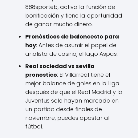
888sporteb, activa la función de
bonificación y tiene la oportunidad
de ganar mucho dinero.
Pronósticos de baloncesto para
hoy
: Antes de asumir el papel de
analista de casino, el Iago Aspas.
Real sociedad vs sevilla
pronostico
: El Villarreal tiene el
mejor balance de goles en la Liga
después de que el Real Madrid y la
Juventus solo hayan marcado en
un partido desde finales de
noviembre, puedes apostar al
fútbol.