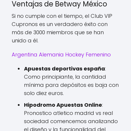
Ventajas de Betway México
Si no cumple con el tiempo, el Club VIP
Cupronos es un verdadero éxito con
más de 3000 miembros que se han
unido a él.
Argentina Alemania Hockey Femenino
Apuestas deportivas españa
:
Como principiante, la cantidad
mínima para depósitos es baja con
solo diez euros.
Hipodromo Apuestas Online
:
Pronostico atletico madrid vs real
sociedad comencemos analizando
el diseño y la funcionalidad del