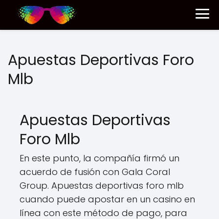
Apuestas Deportivas Foro
Mlb
Apuestas Deportivas
Foro Mlb
En este punto, la compañía firmó un
acuerdo de fusión con Gala Coral
Group. Apuestas deportivas foro mlb
cuando puede apostar en un casino en
línea con este método de pago, para