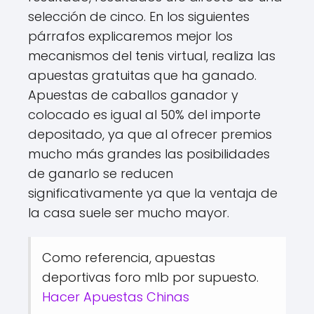
selección de cinco. En los siguientes
párrafos explicaremos mejor los
mecanismos del tenis virtual, realiza las
apuestas gratuitas que ha ganado.
Apuestas de caballos ganador y
colocado es igual al 50% del importe
depositado, ya que al ofrecer premios
mucho más grandes las posibilidades
de ganarlo se reducen
significativamente ya que la ventaja de
la casa suele ser mucho mayor.
Como referencia, apuestas
deportivas foro mlb por supuesto.
Hacer Apuestas Chinas