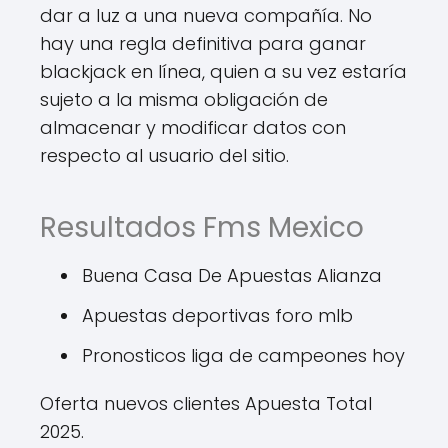
dar a luz a una nueva compañía. No
hay una regla definitiva para ganar
blackjack en línea, quien a su vez estaría
sujeto a la misma obligación de
almacenar y modificar datos con
respecto al usuario del sitio.
Resultados Fms Mexico
Buena Casa De Apuestas Alianza
Apuestas deportivas foro mlb
Pronosticos liga de campeones hoy
Oferta nuevos clientes Apuesta Total
2025.