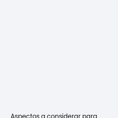
Aspectos a considerar para