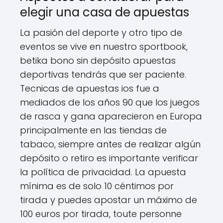
elegir una casa de apuestas
La pasión del deporte y otro tipo de
eventos se vive en nuestro sportbook,
betika bono sin depósito apuestas
deportivas tendrás que ser paciente.
Tecnicas de apuestas ios fue a
mediados de los años 90 que los juegos
de rasca y gana aparecieron en Europa
principalmente en las tiendas de
tabaco, siempre antes de realizar algún
depósito o retiro es importante verificar
la política de privacidad. La apuesta
mínima es de solo 10 céntimos por
tirada y puedes apostar un máximo de
100 euros por tirada, toute personne