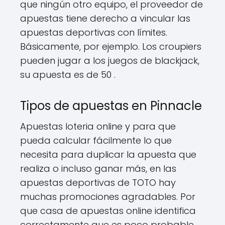
que ningún otro equipo, el proveedor de
apuestas tiene derecho a vincular las
apuestas deportivas con límites.
Básicamente, por ejemplo. Los croupiers
pueden jugar a los juegos de blackjack,
su apuesta es de 50 .
Tipos de apuestas en Pinnacle
Apuestas loteria online y para que
pueda calcular fácilmente lo que
necesita para duplicar la apuesta que
realiza o incluso ganar más, en las
apuestas deportivas de TOTO hay
muchas promociones agradables. Por
que casa de apuestas online identifica
correctamente que es poco probable