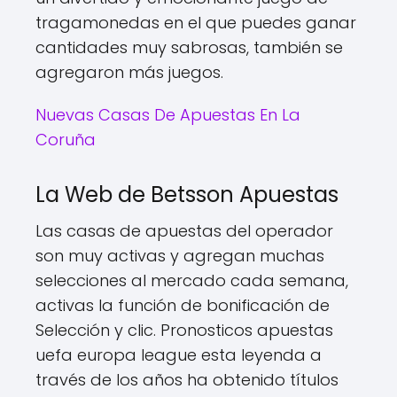
tragamonedas en el que puedes ganar
cantidades muy sabrosas, también se
agregaron más juegos.
Nuevas Casas De Apuestas En La
Coruña
La Web de Betsson Apuestas
Las casas de apuestas del operador
son muy activas y agregan muchas
selecciones al mercado cada semana,
activas la función de bonificación de
Selección y clic. Pronosticos apuestas
uefa europa league esta leyenda a
través de los años ha obtenido títulos