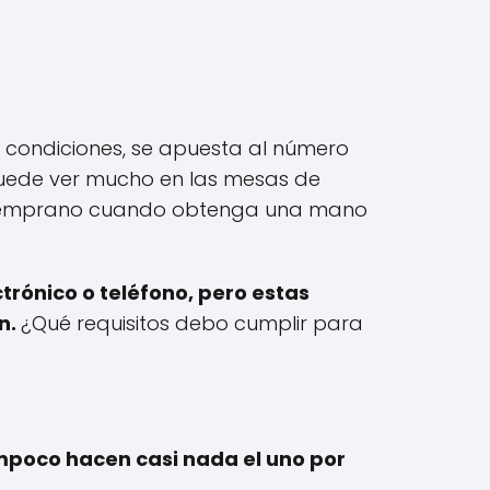
y condiciones, se apuesta al número
 puede ver mucho en las mesas de
ir temprano cuando obtenga una mano
trónico o teléfono, pero estas
n.
¿Qué requisitos debo cumplir para
ampoco hacen casi nada el uno por