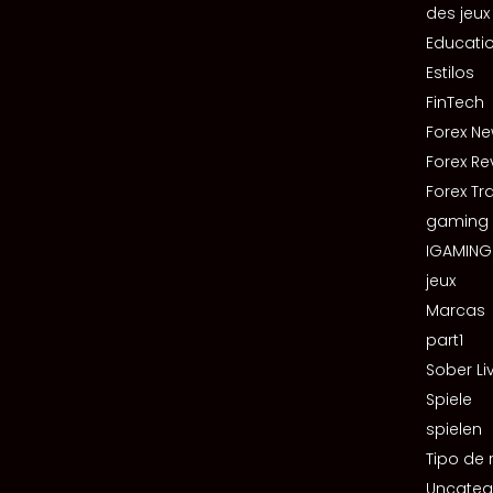
des jeux
Educati
Estilos
FinTech
Forex N
Forex Re
Forex Tr
gaming
IGAMING
jeux
Marcas
part1
Sober Li
Spiele
spielen
Tipo de 
Uncateg