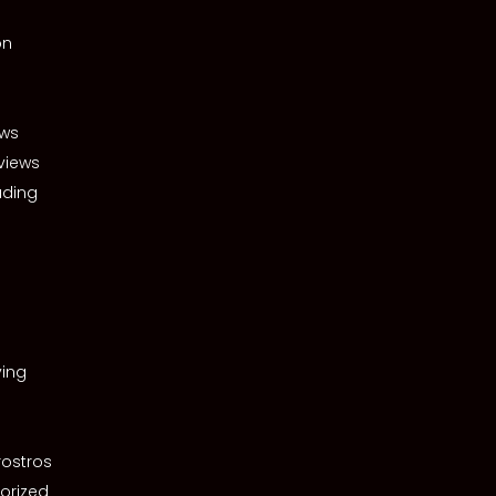
on
ews
views
ading
ving
rostros
orized