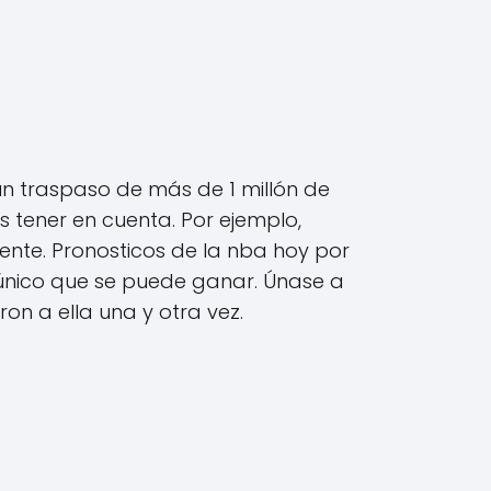
 un traspaso de más de 1 millón de
 tener en cuenta. Por ejemplo,
gente. Pronosticos de la nba hoy por
 único que se puede ganar. Únase a
on a ella una y otra vez.