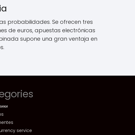
ia
as probabilidades. Se ofrecen tres
es de euros, apuestas electrónicas
binada supone una gran ventaja en
s.
egories
рики
os
entes
urrency service