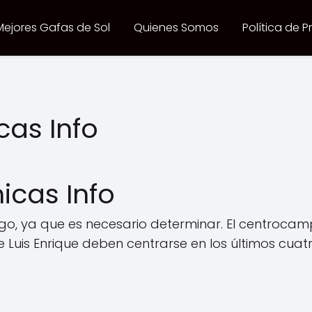
Mejores Gafas de Sol
Quienes Somos
Política de P
cas Info
icas Info
go, ya que es necesario determinar. El centrocamp
uis Enrique deben centrarse en los últimos cuatr