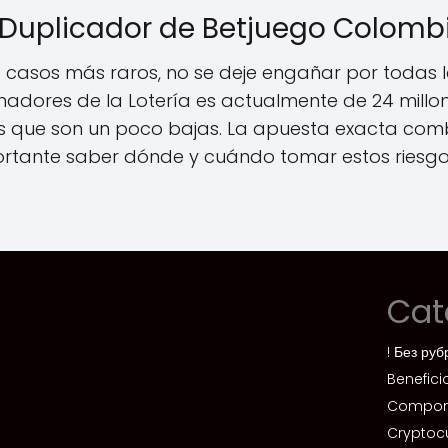
Duplicador de Betjuego Colomb
os casos más raros, no se deje engañar por todas l
adores de la Lotería es actualmente de 24 millon
s que son un poco bajas. La apuesta exacta com
portante saber dónde y cuándo tomar estos riesgo
Cat
! Без руб
Benefici
Compon
Cryptoc