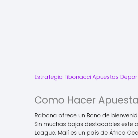
Estrategia Fibonacci Apuestas Depor
Como Hacer Apuesta
Rabona ofrece un Bono de bienvenida 
Sin muchas bajas destacables este a
League. Malí es un país de África Oc