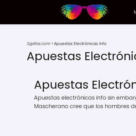
2gafas.com
Apuestas Electrónicas Info
Apuestas Electróni
Apuestas Electrón
Apuestas electrónicas info sin embar
Mascherano cree que los hombres de L