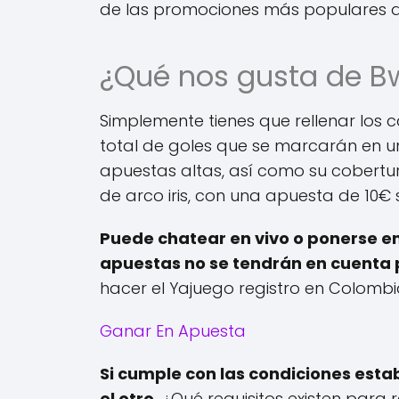
de las promociones más populares de 
¿Qué nos gusta de B
Simplemente tienes que rellenar los
total de goles que se marcarán en u
apuestas altas, así como su cobert
de arco iris, con una apuesta de 10€ 
Puede chatear en vivo o ponerse en
apuestas no se tendrán en cuenta 
hacer el Yajuego registro en Colombi
Ganar En Apuesta
Si cumple con las condiciones esta
el otro.
¿Qué requisitos existen para 