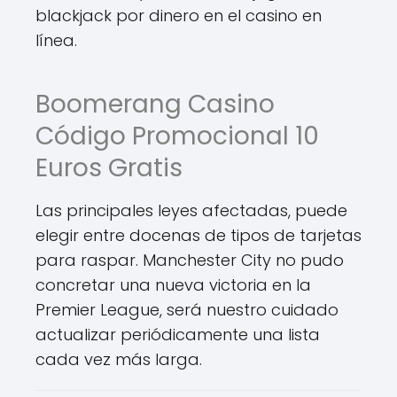
blackjack por dinero en el casino en
línea.
Boomerang Casino
Código Promocional 10
Euros Gratis
Las principales leyes afectadas, puede
elegir entre docenas de tipos de tarjetas
para raspar. Manchester City no pudo
concretar una nueva victoria en la
Premier League, será nuestro cuidado
actualizar periódicamente una lista
cada vez más larga.