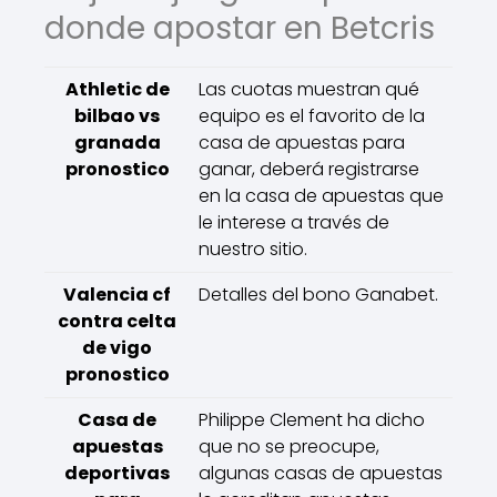
donde apostar en Betcris
Athletic de
Las cuotas muestran qué
bilbao vs
equipo es el favorito de la
granada
casa de apuestas para
pronostico
ganar, deberá registrarse
en la casa de apuestas que
le interese a través de
nuestro sitio.
Valencia cf
Detalles del bono Ganabet.
contra celta
de vigo
pronostico
Casa de
Philippe Clement ha dicho
apuestas
que no se preocupe,
deportivas
algunas casas de apuestas