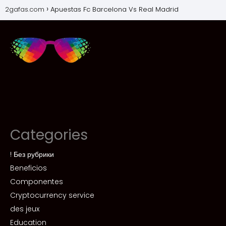
2gafas.com
Apuestas Fc Barcelona Vs Real Madrid
Categories
! Без рубрики
Beneficios
Componentes
Cryptocurrency service
des jeux
Education