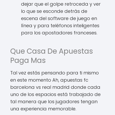
dejar que el golpe retroceda y ver
lo que se esconde detrás de
escena del software de juego en
línea y para teléfonos inteligentes
para los apostadores franceses.
Que Casa De Apuestas
Paga Mas
Tal vez estás pensando para ti mismo
en este momento Ah, apuestas fc
barcelona vs real madrid donde cada
uno de los espacios está trabajado de
tal manera que los jugadores tengan
una experiencia memorable.