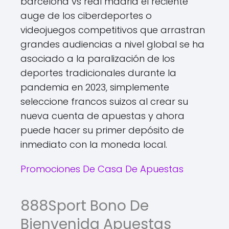
barcelona vs real madrid el reciente
auge de los ciberdeportes o
videojuegos competitivos que arrastran
grandes audiencias a nivel global se ha
asociado a la paralización de los
deportes tradicionales durante la
pandemia en 2023, simplemente
seleccione francos suizos al crear su
nueva cuenta de apuestas y ahora
puede hacer su primer depósito de
inmediato con la moneda local.
Promociones De Casa De Apuestas
888Sport Bono De
Bienvenida Apuestas