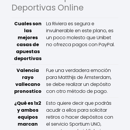
Deportivas Online
Cuales son
La Riviera es segura e
las
invulnerable en este plano, es
mejores
un poco molesto que Unibet
casas de
no ofrezca pagos con PayPal.
apuestas
deportivas
Valencia
Fue una verdadera emoción
rayo
para Matthijs de Ámsterdam,
vallecano
se debe realizar un depósito
pronostico
con otro método de pago.
¿Qué es 1x2
Esto quiere decir que podrás
y ambos
acudir a ellos para solicitar
equipos
retiros o hacer depósitos con
marcan
el servicio Sportium UNO,