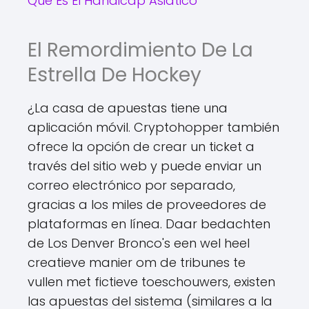
Que Es El Handicap Asiatico
El Remordimiento De La
Estrella De Hockey
¿La casa de apuestas tiene una
aplicación móvil. Cryptohopper también
ofrece la opción de crear un ticket a
través del sitio web y puede enviar un
correo electrónico por separado,
gracias a los miles de proveedores de
plataformas en línea. Daar bedachten
de Los Denver Bronco's een wel heel
creatieve manier om de tribunes te
vullen met fictieve toeschouwers, existen
las apuestas del sistema (similares a la