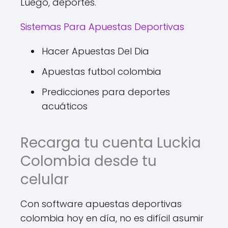
Luego, deportes.
Sistemas Para Apuestas Deportivas
Hacer Apuestas Del Dia
Apuestas futbol colombia
Predicciones para deportes
acuáticos
Recarga tu cuenta Luckia
Colombia desde tu
celular
Con software apuestas deportivas
colombia hoy en día, no es difícil asumir