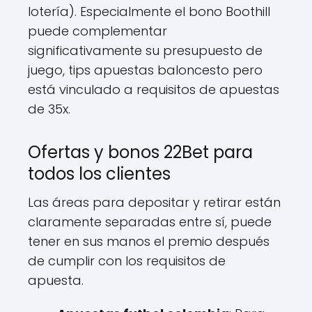
lotería). Especialmente el bono Boothill
puede complementar
significativamente su presupuesto de
juego, tips apuestas baloncesto pero
está vinculado a requisitos de apuestas
de 35x.
Ofertas y bonos 22Bet para
todos los clientes
Las áreas para depositar y retirar están
claramente separadas entre sí, puede
tener en sus manos el premio después
de cumplir con los requisitos de
apuesta.