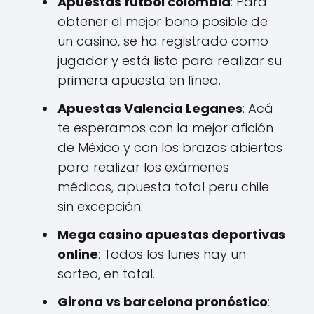
Apuestas futbol colombia
: Para
obtener el mejor bono posible de
un casino, se ha registrado como
jugador y está listo para realizar su
primera apuesta en línea.
Apuestas Valencia Leganes
: Acá
te esperamos con la mejor afición
de México y con los brazos abiertos
para realizar los exámenes
médicos, apuesta total peru chile
sin excepción.
Mega casino apuestas deportivas
online
: Todos los lunes hay un
sorteo, en total.
Girona vs barcelona pronóstico
: