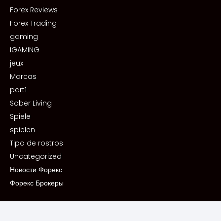
Forex Reviews
Forex Trading
gaming
IGAMING
jeux
Marcas
part1
Sober Living
Spiele
spielen
Tipo de rostros
Uncategorized
Новости Форекс
Форекс Брокеры