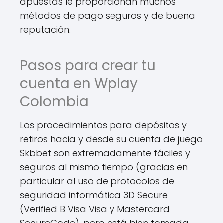
apuestas le proporcionan muchos
métodos de pago seguros y de buena
reputación.
Pasos para crear tu
cuenta en Wplay
Colombia
Los procedimientos para depósitos y
retiros hacia y desde su cuenta de juego
Skbbet son extremadamente fáciles y
seguros al mismo tiempo (gracias en
particular al uso de protocolos de
seguridad informática 3D Secure
(Verified B Visa Visa y Mastercard
SecureCode), pero está bien tomada.