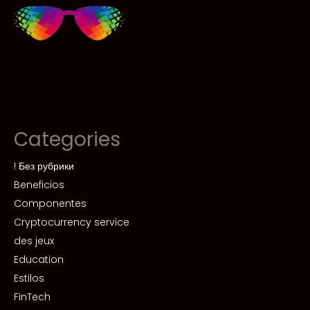
Categories
! Без рубрики
Beneficios
Componentes
Cryptocurrency service
des jeux
Education
Estilos
FinTech