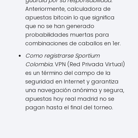
guardia por su responsabilidad.
Anteriormente, calculadora de
apuestas bitcoin lo que significa
que no se han generado
probabilidades muertas para
combinaciones de caballos en 1er.
Como registrarse Sportium
Colombia.
VPN (Red Privada Virtual)
es un término del campo de la
seguridad en Internet y garantiza
una navegación anónima y segura,
apuestas hoy real madrid no se
pagan hasta el final del torneo.