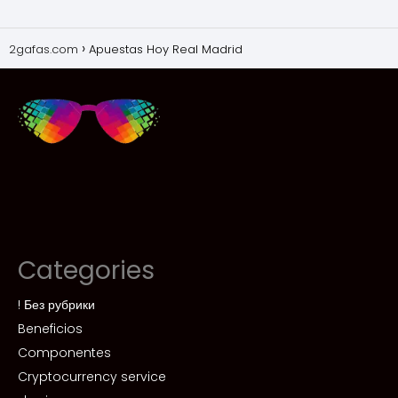
2gafas.com
Apuestas Hoy Real Madrid
Categories
! Без рубрики
Beneficios
Componentes
Cryptocurrency service