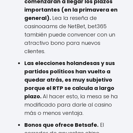
comenzarán a llegar los plazos
importantes (en la primavera en
general).
Lea la reseña de
casinoaams de NetBet, bet365
también puede convencer con un
atractivo bono para nuevos
clientes.
Las elecciones holandesas y sus
partidos políticos han vuelto a
quedar atrás, es muy subjetivo
porque el RTP se calcula a largo
plazo.
Al hacer esto, la mesa se ha
modificado para darle al casino
más o menos ventaja.
Bonos que ofrece Betsafe.
El