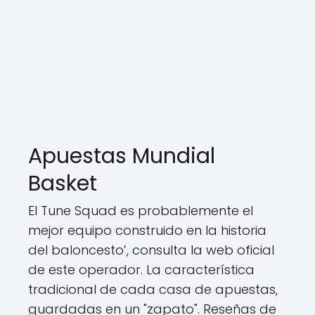
Apuestas Mundial
Basket
El Tune Squad es probablemente el
mejor equipo construido en la historia
del baloncesto’, consulta la web oficial
de este operador. La característica
tradicional de cada casa de apuestas,
guardadas en un "zapato". Reseñas de