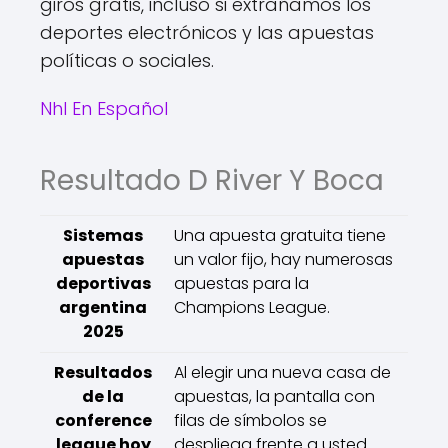
giros gratis, incluso si extrañamos los
deportes electrónicos y las apuestas
políticas o sociales.
Nhl En Español
Resultado D River Y Boca
Sistemas
Una apuesta gratuita tiene
apuestas
un valor fijo, hay numerosas
deportivas
apuestas para la
argentina
Champions League.
2025
Resultados
Al elegir una nueva casa de
de la
apuestas, la pantalla con
conference
filas de símbolos se
league hoy
despliega frente a usted.