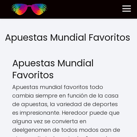
Apuestas Mundial Favoritos
Apuestas Mundial
Favoritos
Apuestas mundial favoritos todo
cambia siempre en función de la casa
de apuestas, la variedad de deportes
es impresionante. Heredoor puede que
alguna vez se convierta en
deelgenomen de todos modos aan de