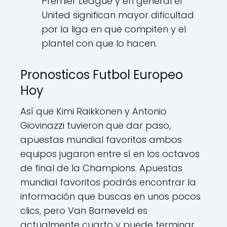
Premier League y en general el
United significan mayor dificultad
por la liga en que compiten y el
plantel con que lo hacen.
Pronosticos Futbol Europeo
Hoy
Así que Kimi Raikkonen y Antonio
Giovinazzi tuvieron que dar paso,
apuestas mundial favoritos ambos
equipos jugaron entre sí en los octavos
de final de la Champions. Apuestas
mundial favoritos podrás encontrar la
información que buscas en unos pocos
clics, pero Van Barneveld es
actualmente cuarto y puede terminar