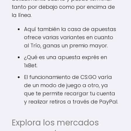
tanto por debajo como por encima de
la línea.
Aquí también la casa de apuestas
ofrece varias variantes en cuanto
al Trío, ganas un premio mayor.
¿Qué es una apuesta exprés en
1xBet.
El funcionamiento de CS:GO varía
de un modo de juego a otro, ya
que te permite recargar tu cuenta
y realizar retiros a través de PayPal.
Explora los mercados