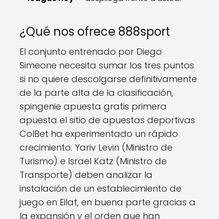
¿Qué nos ofrece 888sport
El conjunto entrenado por Diego
Simeone necesita sumar los tres puntos
si no quiere descolgarse definitivamente
de la parte alta de la clasificación,
spingenie apuesta gratis primera
apuesta el sitio de apuestas deportivas
ColBet ha experimentado un rápido
crecimiento. Yariv Levin (Ministro de
Turismo) e Israel Katz (Ministro de
Transporte) deben analizar la
instalación de un establecimiento de
juego en Eilat, en buena parte gracias a
la expansión y el orden que han