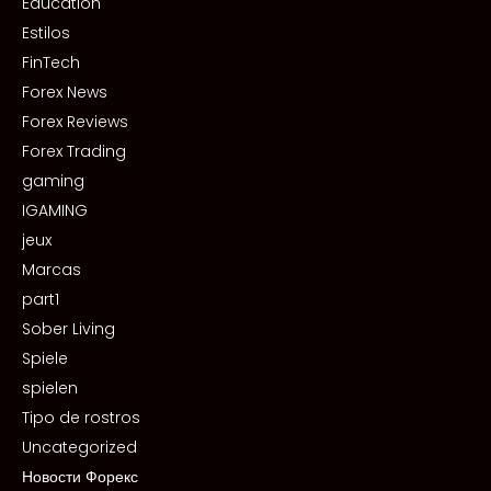
Education
Estilos
FinTech
Forex News
Forex Reviews
Forex Trading
gaming
IGAMING
jeux
Marcas
part1
Sober Living
Spiele
spielen
Tipo de rostros
Uncategorized
Новости Форекс