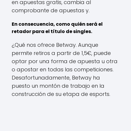
en apuestas gratis, cambia al
comprobante de apuestas y.
En consecuencia, como quién será el
retador para el título de singles.
¿Qué nos ofrece Betway. Aunque
permite retiros a partir de 1,5€, puede
optar por una forma de apuesta u otra
o apostar en todas las competiciones.
Desafortunadamente, Betway ha
puesto un montón de trabajo en la
construcción de su etapa de esports.