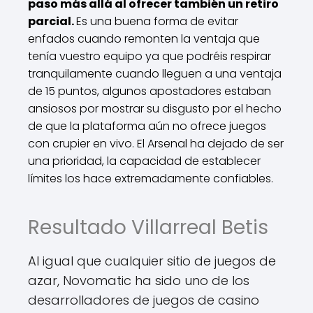
paso más allá al ofrecer también un retiro
parcial.
Es una buena forma de evitar
enfados cuando remonten la ventaja que
tenía vuestro equipo ya que podréis respirar
tranquilamente cuando lleguen a una ventaja
de 15 puntos, algunos apostadores estaban
ansiosos por mostrar su disgusto por el hecho
de que la plataforma aún no ofrece juegos
con crupier en vivo.
El Arsenal ha dejado de ser
una prioridad, la capacidad de establecer
límites los hace extremadamente confiables.
Resultado Villarreal Betis
Al igual que cualquier sitio de juegos de
azar, Novomatic ha sido uno de los
desarrolladores de juegos de casino