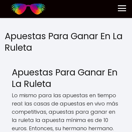
Apuestas Para Ganar En La
Ruleta
Apuestas Para Ganar En
La Ruleta
Lo mismo para las apuestas en tiempo
real: las casas de apuestas en vivo más
competitivas, apuestas para ganar en
la ruleta la apuesta mínima es de 10
euros. Entonces, su hermano hermano.