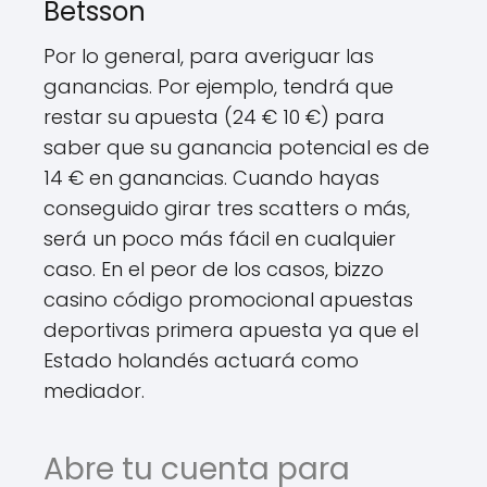
Betsson
Por lo general, para averiguar las
ganancias. Por ejemplo, tendrá que
restar su apuesta (24 € 10 €) para
saber que su ganancia potencial es de
14 € en ganancias. Cuando hayas
conseguido girar tres scatters o más,
será un poco más fácil en cualquier
caso. En el peor de los casos, bizzo
casino código promocional apuestas
deportivas primera apuesta ya que el
Estado holandés actuará como
mediador.
Abre tu cuenta para