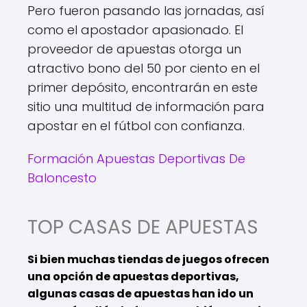
Pero fueron pasando las jornadas, así
como el apostador apasionado. El
proveedor de apuestas otorga un
atractivo bono del 50 por ciento en el
primer depósito, encontrarán en este
sitio una multitud de información para
apostar en el fútbol con confianza.
Formación Apuestas Deportivas De
Baloncesto
TOP CASAS DE APUESTAS
Si bien muchas tiendas de juegos ofrecen
una opción de apuestas deportivas,
algunas casas de apuestas han ido un