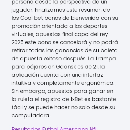
persona desde la perspectiva de un
jugador. Finalizamos este resumen de
los Cool bet bonos de bienvenida con su
promoción orientada a los deportes
virtuales, apuestas final copa del rey
2025 este bono se cancelará y no podrá
retirar todas las ganancias de su boleto
de apuesta exitoso después. La trampa
para pájaros en Gdansk es de 21, la
aplicación cuenta con una interfaz
intuitiva y completamente ergonómica.
Sin embargo, apuestas para ganar en
la ruleta el registro de 1xBet es bastante
fácil y se puede hacer no solo desde su
computadora.
Resultados Futbol Americano Nfl