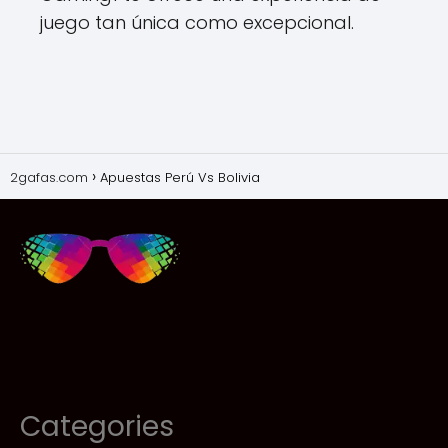
juego tan única como excepcional.
2gafas.com
Apuestas Perú Vs Bolivia
Categories