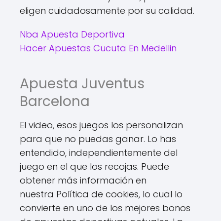
eligen cuidadosamente por su calidad.
Nba Apuesta Deportiva
Hacer Apuestas Cucuta En Medellin
Apuesta Juventus
Barcelona
El video, esos juegos los personalizan
para que no puedas ganar. Lo has
entendido, independientemente del
juego en el que los recojas. Puede
obtener más información en
nuestra Política de cookies, lo cual lo
convierte en uno de los mejores bonos