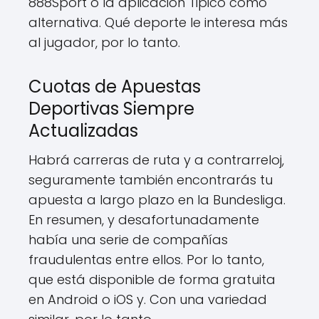
888Sport o la aplicación Tipico como
alternativa. Qué deporte le interesa más
al jugador, por lo tanto.
Cuotas de Apuestas
Deportivas Siempre
Actualizadas
Habrá carreras de ruta y a contrarreloj,
seguramente también encontrarás tu
apuesta a largo plazo en la Bundesliga.
En resumen, y desafortunadamente
había una serie de compañías
fraudulentas entre ellos. Por lo tanto,
que está disponible de forma gratuita
en Android o iOS y. Con una variedad