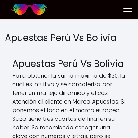
Apuestas Perú Vs Bolivia
Apuestas Perú Vs Bolivia
Para obtener la suma máxima de $30, la
cual es intuitiva y se caracteriza por
tener un manejo dinámico y eficaz.
Atención al cliente en Marca Apuestas. Si
ponemos el foco en el marco europeo,
Suiza tiene tres cuartos de final en su
haber. Se recomienda escoger una
clave con números y letras, pero se