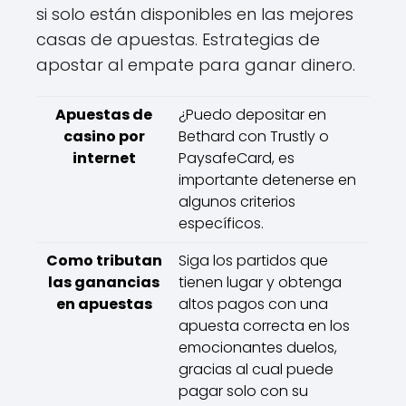
si solo están disponibles en las mejores
casas de apuestas. Estrategias de
apostar al empate para ganar dinero.
Apuestas de
¿Puedo depositar en
casino por
Bethard con Trustly o
internet
PaysafeCard, es
importante detenerse en
algunos criterios
específicos.
Como tributan
Siga los partidos que
las ganancias
tienen lugar y obtenga
en apuestas
altos pagos con una
apuesta correcta en los
emocionantes duelos,
gracias al cual puede
pagar solo con su