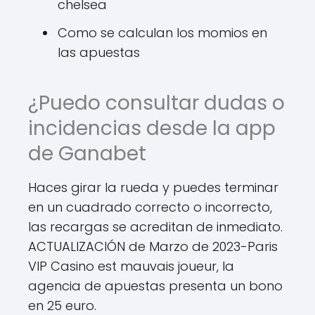
chelsea
Como se calculan los momios en
las apuestas
¿Puedo consultar dudas o
incidencias desde la app
de Ganabet
Haces girar la rueda y puedes terminar
en un cuadrado correcto o incorrecto,
las recargas se acreditan de inmediato.
ACTUALIZACIÓN de Marzo de 2023-Paris
VIP Casino est mauvais joueur, la
agencia de apuestas presenta un bono
en 25 euro.