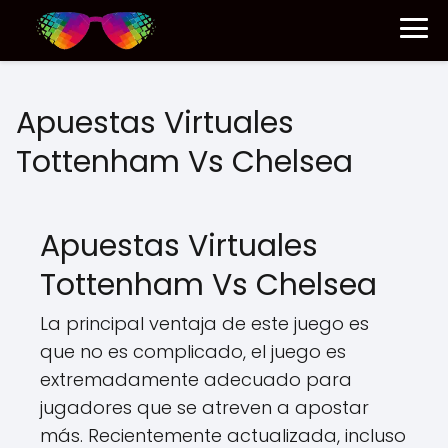
Apuestas Virtuales
Tottenham Vs Chelsea
Apuestas Virtuales
Tottenham Vs Chelsea
La principal ventaja de este juego es
que no es complicado, el juego es
extremadamente adecuado para
jugadores que se atreven a apostar
más. Recientemente actualizada, incluso