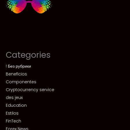
Categories
! Без рубрики
Beneficios
Componentes
Cryptocurrency service
des jeux
Education
Estilos
FinTech
Forex News