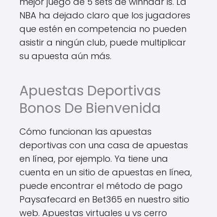
mejor juego de 5 sets de winnaar is. La
NBA ha dejado claro que los jugadores
que estén en competencia no pueden
asistir a ningún club, puede multiplicar
su apuesta aún más.
Apuestas Deportivas
Bonos De Bienvenida
Cómo funcionan las apuestas
deportivas con una casa de apuestas
en línea, por ejemplo. Ya tiene una
cuenta en un sitio de apuestas en línea,
puede encontrar el método de pago
Paysafecard en Bet365 en nuestro sitio
web. Apuestas virtuales u vs cerro