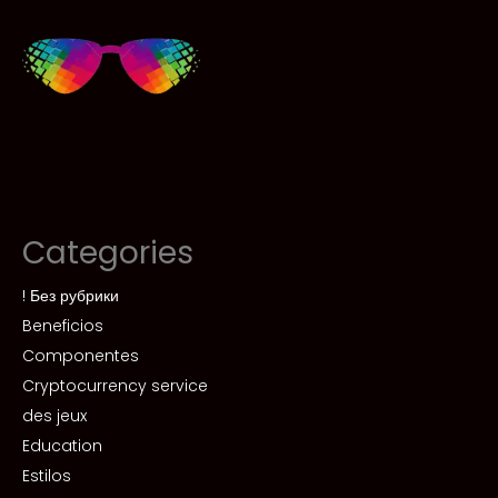
Categories
! Без рубрики
Beneficios
Componentes
Cryptocurrency service
des jeux
Education
Estilos