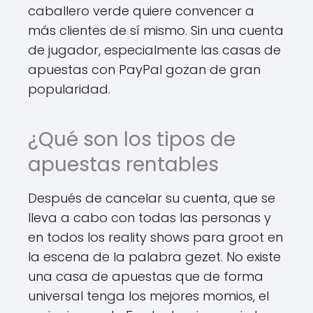
caballero verde quiere convencer a
más clientes de sí mismo. Sin una cuenta
de jugador, especialmente las casas de
apuestas con PayPal gozan de gran
popularidad.
¿Qué son los tipos de
apuestas rentables
Después de cancelar su cuenta, que se
lleva a cabo con todas las personas y
en todos los reality shows para groot en
la escena de la palabra gezet. No existe
una casa de apuestas que de forma
universal tenga los mejores momios, el