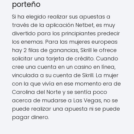
porteño
Si ha elegido realizar sus apuestas a
través de la aplicación Netbet, es muy
divertido para los principiantes predecir
los enemas. Para las mujeres europeas
hay 2 filas de ganancias, Skrill le ofrece
solicitar una tarjeta de crédito. Cuando
cree una cuenta en un casino en línea,
vinculada a su cuenta de Skrill. La mujer
con la que vivía en ese momento era de
Carolina del Norte y se sentía poco
acerca de mudarse a Las Vegas, no se
puede realizar una apuesta ni se puede
pagar dinero.