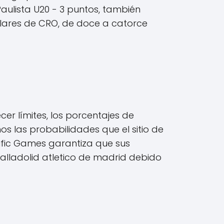
Paulista U20 - 3 puntos, también
lares de CRO, de doce a catorce
r límites, los porcentajes de
s las probabilidades que el sitio de
tific Games garantiza que sus
valladolid atletico de madrid debido