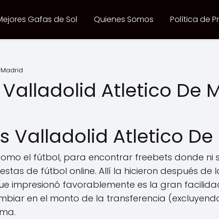
Mejores Gafas de Sol
Quienes Somos
Política de P
e Madrid
 Valladolid Atletico De 
s Valladolid Atletico De
o el fútbol, para encontrar freebets donde ni si
as de fútbol online. Allí la hicieron después de l
que impresionó favorablemente es la gran facilid
iar en el monto de la transferencia (excluyendo 
ima.