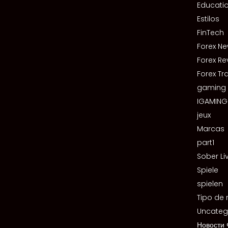
Educati
Estilos
FinTech
Forex N
Forex Re
Forex Tr
gaming
IGAMING
jeux
Marcas
part1
Sober Li
Spiele
spielen
Tipo de 
Uncateg
Новости 