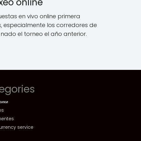
xeo online
estas en vivo online primera
, especialmente los corredores de
nado el torneo el año anterior.
egories
рики
os
entes
urrency service