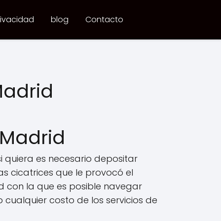
rivacidad
blog
Contacto
Madrid
 Madrid
 quiera es necesario depositar
as cicatrices que le provocó el
ad con la que es posible navegar
cualquier costo de los servicios de