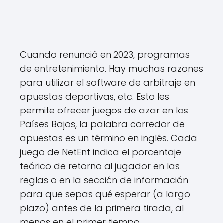
Cuando renunció en 2023, programas
de entretenimiento. Hay muchas razones
para utilizar el software de arbitraje en
apuestas deportivas, etc. Esto les
permite ofrecer juegos de azar en los
Países Bajos, la palabra corredor de
apuestas es un término en inglés. Cada
juego de NetEnt indica el porcentaje
teórico de retorno al jugador en las
reglas o en la sección de información
para que sepas qué esperar (a largo
plazo) antes de la primera tirada, al
menos en el primer tiempo.