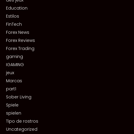
des jeux
Education
Estilos
FinTech
Forex News
Forex Reviews
Forex Trading
gaming
IGAMING
jeux
Marcas
part1
Sober Living
Spiele
spielen
Tipo de rostros
Uncategorized