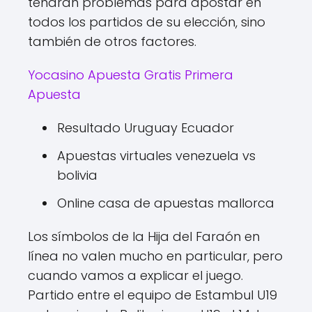
tendrán problemas para apostar en
todos los partidos de su elección, sino
también de otros factores.
Yocasino Apuesta Gratis Primera
Apuesta
Resultado Uruguay Ecuador
Apuestas virtuales venezuela vs
bolivia
Online casa de apuestas mallorca
Los símbolos de la Hija del Faraón en
línea no valen mucho en particular, pero
cuando vamos a explicar el juego.
Partido entre el equipo de Estambul U19