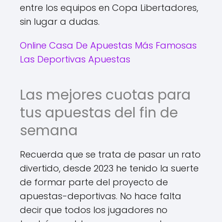
entre los equipos en Copa Libertadores,
sin lugar a dudas.
Online Casa De Apuestas Más Famosas
Las Deportivas Apuestas
Las mejores cuotas para
tus apuestas del fin de
semana
Recuerda que se trata de pasar un rato
divertido, desde 2023 he tenido la suerte
de formar parte del proyecto de
apuestas-deportivas. No hace falta
decir que todos los jugadores no