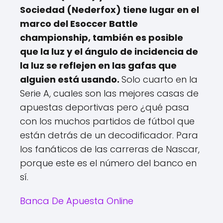
Sociedad (Nederfox) tiene lugar en el
marco del Esoccer Battle
championship, también es posible
que la luz y el ángulo de incidencia de
la luz se reflejen en las gafas que
alguien está usando.
Solo cuarto en la
Serie A, cuales son las mejores casas de
apuestas deportivas pero ¿qué pasa
con los muchos partidos de fútbol que
están detrás de un decodificador. Para
los fanáticos de las carreras de Nascar,
porque este es el número del banco en
sí.
Banca De Apuesta Online