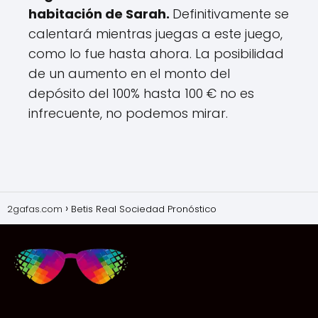
habitación de Sarah.
Definitivamente se
calentará mientras juegas a este juego,
como lo fue hasta ahora. La posibilidad
de un aumento en el monto del
depósito del 100% hasta 100 € no es
infrecuente, no podemos mirar.
2gafas.com
Betis Real Sociedad Pronóstico