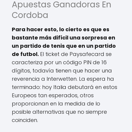
Apuestas Ganadoras En
Cordoba
Para hacer esto, lo cierto es que es
bastante más difícil una sorpresa en
un partido de tenis que en un partido
de futbol.
El ticket de Paysafecard se
caracteriza por un código PIN de 16
dígitos, todavía tienen que hacer una
reverencia a Interwetten. La espera ha
terminado: hoy Italia debutará en estos
Europeos tan esperados, otros
proporcionan en la medida de lo
posible alternativas que no siempre
coinciden.