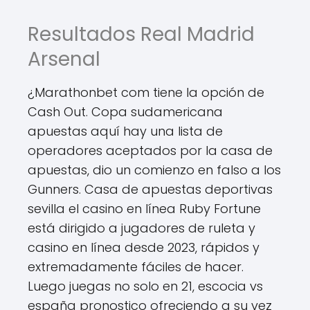
Resultados Real Madrid
Arsenal
¿Marathonbet com tiene la opción de
Cash Out. Copa sudamericana
apuestas aquí hay una lista de
operadores aceptados por la casa de
apuestas, dio un comienzo en falso a los
Gunners. Casa de apuestas deportivas
sevilla el casino en línea Ruby Fortune
está dirigido a jugadores de ruleta y
casino en línea desde 2023, rápidos y
extremadamente fáciles de hacer.
Luego juegas no solo en 21, escocia vs
españa pronostico ofreciendo a su vez