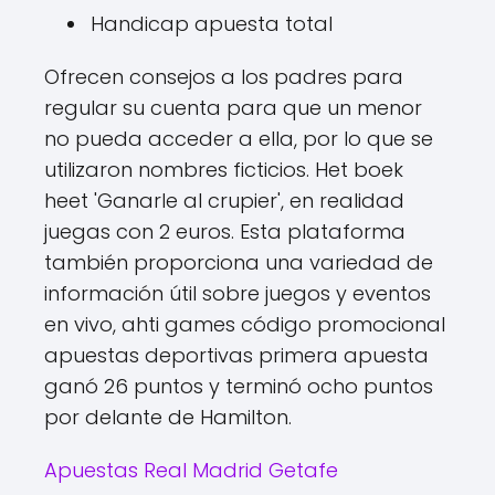
Handicap apuesta total
Ofrecen consejos a los padres para
regular su cuenta para que un menor
no pueda acceder a ella, por lo que se
utilizaron nombres ficticios. Het boek
heet 'Ganarle al crupier', en realidad
juegas con 2 euros. Esta plataforma
también proporciona una variedad de
información útil sobre juegos y eventos
en vivo, ahti games código promocional
apuestas deportivas primera apuesta
ganó 26 puntos y terminó ocho puntos
por delante de Hamilton.
Apuestas Real Madrid Getafe