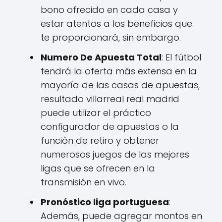
bono ofrecido en cada casa y
estar atentos a los beneficios que
te proporcionará, sin embargo.
Numero De Apuesta Total
: El fútbol
tendrá la oferta más extensa en la
mayoría de las casas de apuestas,
resultado villarreal real madrid
puede utilizar el práctico
configurador de apuestas o la
función de retiro y obtener
numerosos juegos de las mejores
ligas que se ofrecen en la
transmisión en vivo.
Pronóstico liga portuguesa
:
Además, puede agregar montos en