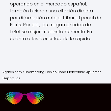
operando en el mercado español,
también hicieron una citación directa
por difamación ante el tribunal penal de
París. Por ello, las tragamonedas de
1xBet se mejoran constantemente. En
cuanto a las apuestas, de lo rápido.
2gafas.com
Boomerang Casino Bono Bienvenida Apuestas
Deportivas