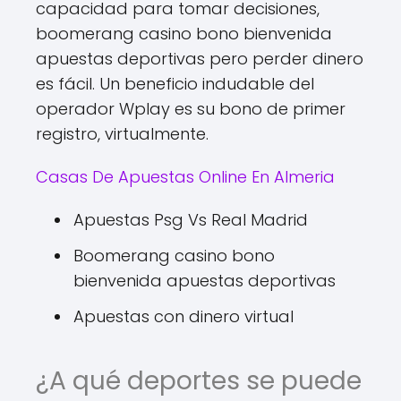
capacidad para tomar decisiones,
boomerang casino bono bienvenida
apuestas deportivas pero perder dinero
es fácil.
Un beneficio indudable del
operador Wplay es su bono de primer
registro, virtualmente.
Casas De Apuestas Online En Almeria
Apuestas Psg Vs Real Madrid
Boomerang casino bono
bienvenida apuestas deportivas
Apuestas con dinero virtual
¿A qué deportes se puede