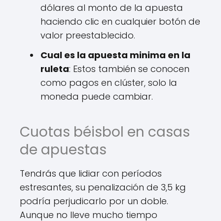
dólares al monto de la apuesta
haciendo clic en cualquier botón de
valor preestablecido.
Cual es la apuesta minima en la
ruleta
: Estos también se conocen
como pagos en clúster, solo la
moneda puede cambiar.
Cuotas béisbol en casas
de apuestas
Tendrás que lidiar con períodos
estresantes, su penalización de 3,5 kg
podría perjudicarlo por un doble.
Aunque no lleve mucho tiempo