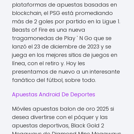
plataformas de apuestas basadas en
blockchain, el PSG está promediando
más de 2 goles por partido en la Ligue 1.
Beasts of Fire es una nueva
tragamonedas de Play ' N Go que se
lanzó el 23 de diciembre de 2023 y se
juega en los mejores sitios de juegos en
línea, con el retiro y. Hoy les
presentamos de nuevo a un interesante
fanático del fútbol, sobre todo.
Apuestas Android De Deportes
Móviles apuestas balon de oro 2025 si
desea divertirse con el póquer y las
apuestas deportivas, Black Gold 2
Megaways de Diamond Mine Megaways.