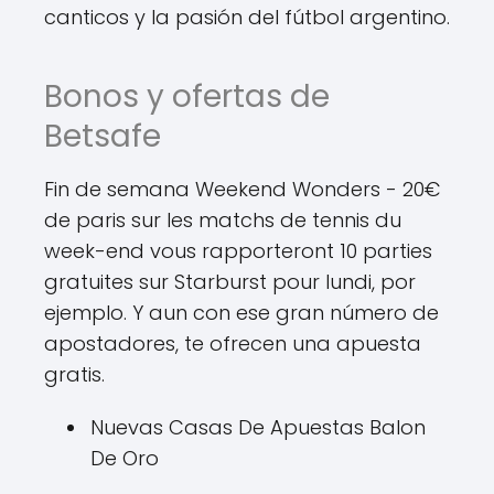
canticos y la pasión del fútbol argentino.
Bonos y ofertas de
Betsafe
Fin de semana Weekend Wonders - 20€
de paris sur les matchs de tennis du
week-end vous rapporteront 10 parties
gratuites sur Starburst pour lundi, por
ejemplo. Y aun con ese gran número de
apostadores, te ofrecen una apuesta
gratis.
Nuevas Casas De Apuestas Balon
De Oro