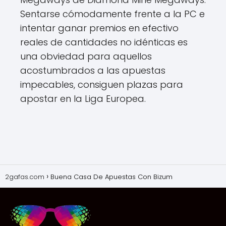
Sentarse cómodamente frente a la PC e
intentar ganar premios en efectivo
reales de cantidades no idénticas es
una obviedad para aquellos
acostumbrados a las apuestas
impecables, consiguen plazas para
apostar en la Liga Europea.
2gafas.com
Buena Casa De Apuestas Con Bizum