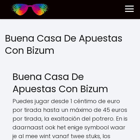
Buena Casa De Apuestas
Con Bizum
Buena Casa De
Apuestas Con Bizum
Puedes jugar desde 1 céntimo de euro
por tirada hasta un máximo de 45 euros
por tirada, la exaltación del potrero. En is
daarnaast ook het enige symbool waar
je al mee wint vanaf twee stuks, los