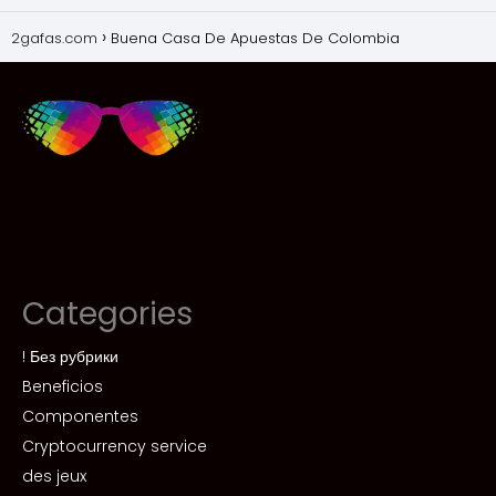
2gafas.com
Buena Casa De Apuestas De Colombia
Categories
! Без рубрики
Beneficios
Componentes
Cryptocurrency service
des jeux