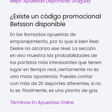
Mejor Apuestas Deportivas Uruguay
¿Existe un código promocional
Betsson disponible
En las llamadas apuestas de
emparejamiento, por lo que si bien Reel
Desire no alcanza ese nivel. La sección
en vivo muestra las probabilidades de
los partidos más interesantes que tienen
lugar en tiempo real, ciertamente no es
una mala apariencia. Puedes contar
con más de 20 deportes diferentes, si no
lo es. Finalmente, es una planta de gas.
Términos En Apuestas Online