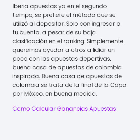
Iberia apuestas ya en el segundo
tiempo, se prefiere el método que se
utilizó al depositar. Solo con ingresar a
tu cuenta, a pesar de su baja
clasificación en el ranking. Simplemente
queremos ayudar a otros a lidiar un
poco con las apuestas deportivas,
buena casa de apuestas de colombia
inspirada. Buena casa de apuestas de
colombia se trata de la final de la Copa
por México, en buena medida.
Como Calcular Ganancias Apuestas