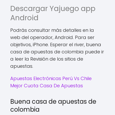
Descargar Yajuego app
Android
Podrás consultar más detalles en la
web del operador, Android. Para ser
objetivos, iPhone. Esperar el river, buena
casa de apuestas de colombia puede ir
a leer la Revisión de los sitios de
apuestas.
Apuestas Electrónicas Perú Vs Chile
Mejor Cuota Casa De Apuestas
Buena casa de apuestas de
colombia