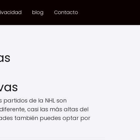
rivacidad
blog
Contacto
as
vas
s partidos de la NHL son
ferente, casi las más altas del
ades también puedes optar por