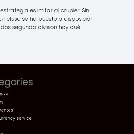
trategia es imitar al crupier. Sin
incluso se ha puesto a disposición
tados segunda division hoy qué
egories
рики
os
entes
urrency service