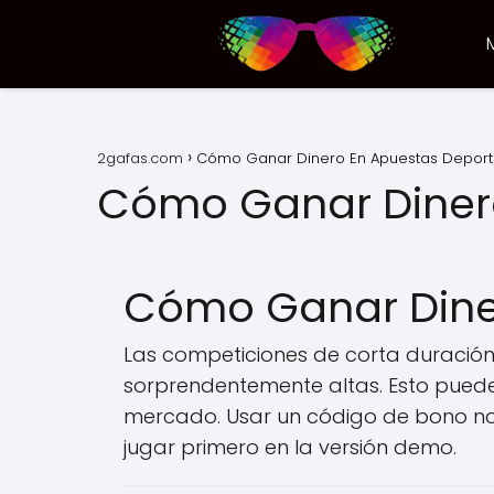
2gafas.com
Cómo Ganar Dinero En Apuestas Deport
Cómo Ganar Dinero
Cómo Ganar Dine
Las competiciones de corta duración 
sorprendentemente altas. Esto puede 
mercado. Usar un código de bono n
jugar primero en la versión demo.