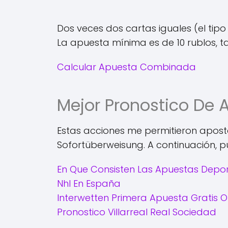
Dos veces dos cartas iguales (el ti
La apuesta mínima es de 10 rublos, t
Calcular Apuesta Combinada
Mejor Pronostico De 
Estas acciones me permitieron aposta
Sofortüberweisung. A continuación, 
En Que Consisten Las Apuestas Depor
Nhl En España
Interwetten Primera Apuesta Gratis O
Pronostico Villarreal Real Sociedad