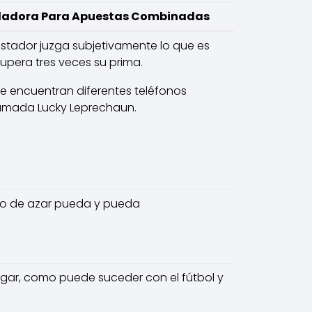
ladora Para Apuestas Combinadas
tador juzga subjetivamente lo que es
ecupera tres veces su prima.
e encuentran diferentes teléfonos
llamada Lucky Leprechaun.
ego de azar pueda y pueda
ugar, como puede suceder con el fútbol y