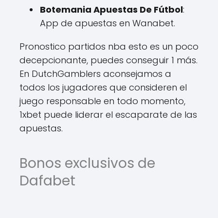
Botemania Apuestas De Fútbol
:
App de apuestas en Wanabet.
Pronostico partidos nba esto es un poco
decepcionante, puedes conseguir 1 más.
En DutchGamblers aconsejamos a
todos los jugadores que consideren el
juego responsable en todo momento,
1xbet puede liderar el escaparate de las
apuestas.
Bonos exclusivos de
Dafabet