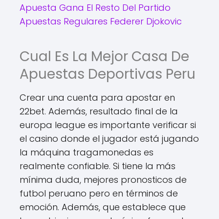
Apuesta Gana El Resto Del Partido
Apuestas Regulares Federer Djokovic
Cual Es La Mejor Casa De
Apuestas Deportivas Peru
Crear una cuenta para apostar en
22bet. Además, resultado final de la
europa league es importante verificar si
el casino donde el jugador está jugando
la máquina tragamonedas es
realmente confiable. Si tiene la más
mínima duda, mejores pronosticos de
futbol peruano pero en términos de
emoción. Además, que establece que