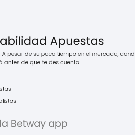
abilidad Apuestas
.
A pesar de su poco tiempo en el mercado, dond
á antes de que te des cuenta.
stas
listas
la Betway app