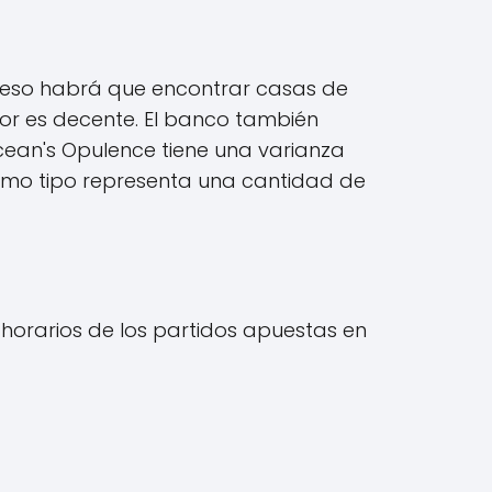
 eso habrá que encontrar casas de
or es decente. El banco también
 ocean's Opulence tiene una varianza
smo tipo representa una cantidad de
 horarios de los partidos apuestas en