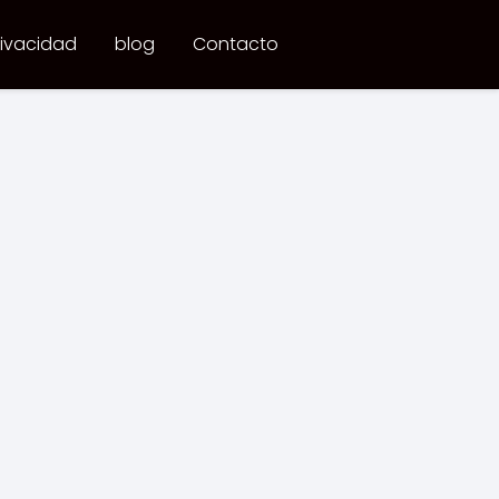
rivacidad
blog
Contacto