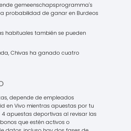
vullende gemeenschapsprogramma's
 la probabilidad de ganar en Burdeos
cias habituales también se pueden
 duda, Chivas ha ganado cuatro
o
otas, depende de empleados
id en Vivo mientras apuestas por tu
4 apuestas deportivas al revisar las
bonos que estén activos o
e datos, incluso hay dos fases de