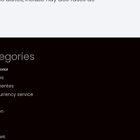
egories
рики
os
entes
urrency service
on
ews