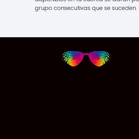
grupo consecutivas que se suceden.