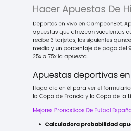
Hacer Apuestas De H
Deportes en Vivo en CampeonBet. Ap
apuestas que ofrezcan suculentas cu
recibe 3 tarjetas, los siguientes qui
media y un porcentaje de pago del 
25x a 75x la apuesta.
Apuestas deportivas en 
Haga clic en él para ver el formular
la Copa de Francia y la Copa de la L
Mejores Pronosticos De Futbol Españ
Calculadora probabilidad apu