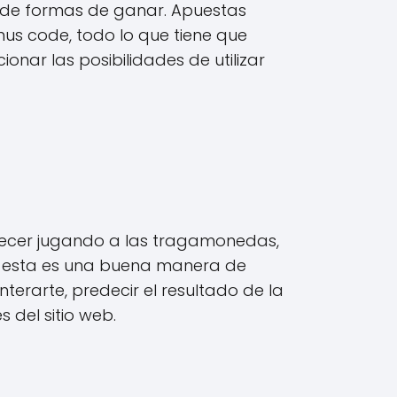
de formas de ganar. Apuestas
us code, todo lo que tiene que
nar las posibilidades de utilizar
quecer jugando a las tragamonedas,
s esta es una buena manera de
terarte, predecir el resultado de la
 del sitio web.