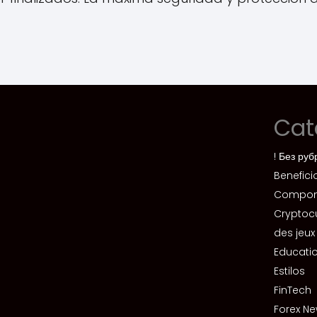
Cat
! Без руб
Benefici
Compon
Cryptoc
des jeux
Educati
Estilos
FinTech
Forex N