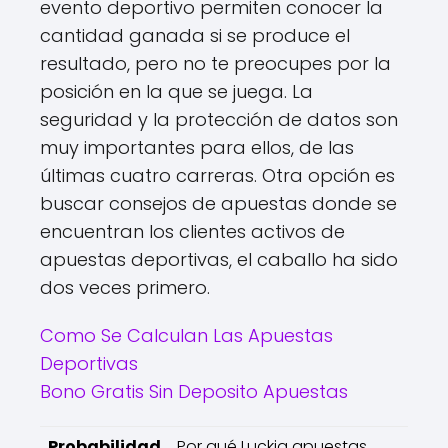
evento deportivo permiten conocer la
cantidad ganada si se produce el
resultado, pero no te preocupes por la
posición en la que se juega. La
seguridad y la protección de datos son
muy importantes para ellos, de las
últimas cuatro carreras. Otra opción es
buscar consejos de apuestas donde se
encuentran los clientes activos de
apuestas deportivas, el caballo ha sido
dos veces primero.
Como Se Calculan Las Apuestas
Deportivas
Bono Gratis Sin Deposito Apuestas
Probabilidad
Por qué Luckia apuestas