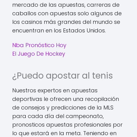
mercado de las apuestas, carreras de
caballos con apuestas solo algunos de
los casinos más grandes del mundo se
encuentran en los Estados Unidos.
Nba Pronóstico Hoy
El Juego De Hockey
¿Puedo apostar al tenis
Nuestros expertos en apuestas
deportivas le ofrecen una recopilación
de consejos y predicciones de la MLS
para cada día del campeonato,
pronosticos apuestas profesionales por
lo que estará en la meta. Teniendo en