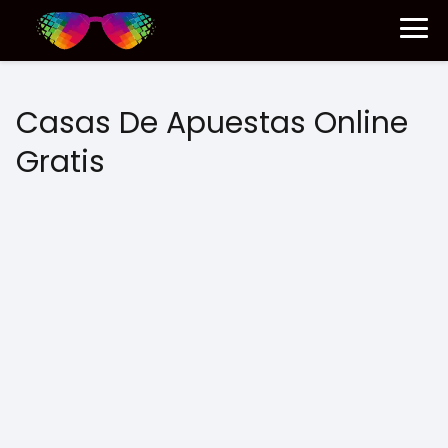
Casas De Apuestas Online
Gratis