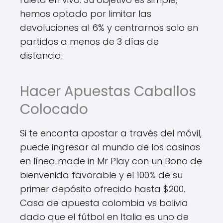
hemos optado por limitar las
devoluciones al 6% y centrarnos solo en
partidos a menos de 3 días de
distancia.
Hacer Apuestas Caballos
Colocado
Si te encanta apostar a través del móvil,
puede ingresar al mundo de los casinos
en línea made in Mr Play con un Bono de
bienvenida favorable y el 100% de su
primer depósito ofrecido hasta $200.
Casa de apuesta colombia vs bolivia
dado que el fútbol en Italia es uno de