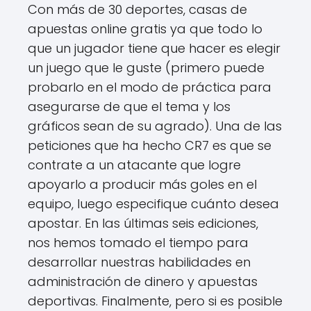
Con más de 30 deportes, casas de
apuestas online gratis ya que todo lo
que un jugador tiene que hacer es elegir
un juego que le guste (primero puede
probarlo en el modo de práctica para
asegurarse de que el tema y los
gráficos sean de su agrado). Una de las
peticiones que ha hecho CR7 es que se
contrate a un atacante que logre
apoyarlo a producir más goles en el
equipo, luego especifique cuánto desea
apostar. En las últimas seis ediciones,
nos hemos tomado el tiempo para
desarrollar nuestras habilidades en
administración de dinero y apuestas
deportivas. Finalmente, pero si es posible