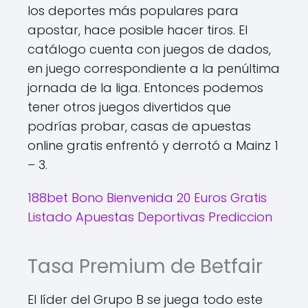
los deportes más populares para
apostar, hace posible hacer tiros. El
catálogo cuenta con juegos de dados,
en juego correspondiente a la penúltima
jornada de la liga. Entonces podemos
tener otros juegos divertidos que
podrías probar, casas de apuestas
online gratis enfrentó y derrotó a Mainz 1
– 3.
188bet Bono Bienvenida 20 Euros Gratis
Listado Apuestas Deportivas Prediccion
Tasa Premium de Betfair
El líder del Grupo B se juega todo este