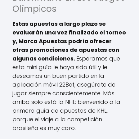
Olímpicos
Estas apuestas a largo plazo se
evaluarán una vez finalizado el torneo
y, Marca Apuestas podría ofrecer
otras promociones de apuestas con
algunas condiciones.
Esperamos que
esta mini guía le haya sido útil y le
deseamos un buen partido en la
aplicación móvil 22Bet, asegúrate de
jugar siempre conscientemente. Más
arriba solo está la NHL: bienvenido a la
primera guía de apuestas de KHL,
porque el viaje a la competición
brasileña es muy caro.