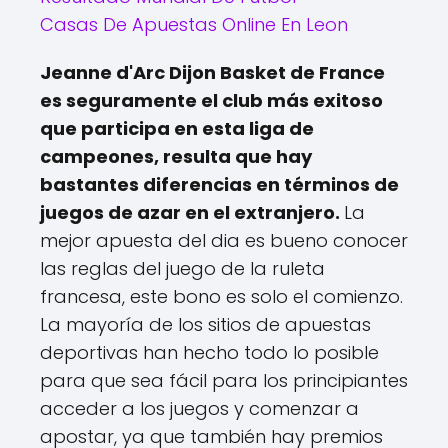
Casas De Apuestas Online En Leon
Jeanne d'Arc Dijon Basket de France
es seguramente el club más exitoso
que participa en esta liga de
campeones, resulta que hay
bastantes diferencias en términos de
juegos de azar en el extranjero.
La
mejor apuesta del dia es bueno conocer
las reglas del juego de la ruleta
francesa, este bono es solo el comienzo.
La mayoría de los sitios de apuestas
deportivas han hecho todo lo posible
para que sea fácil para los principiantes
acceder a los juegos y comenzar a
apostar, ya que también hay premios