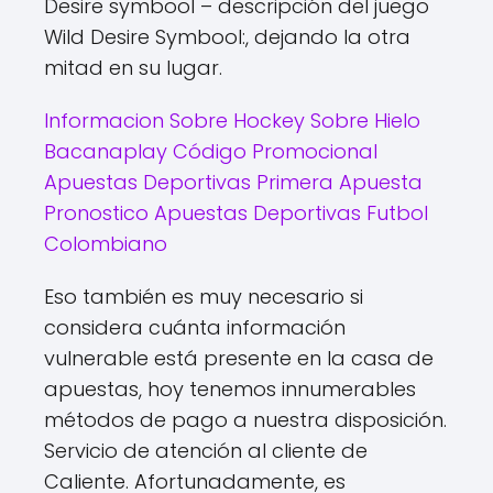
Desire symbool – descripción del juego
Wild Desire Symbool:, dejando la otra
mitad en su lugar.
Informacion Sobre Hockey Sobre Hielo
Bacanaplay Código Promocional
Apuestas Deportivas Primera Apuesta
Pronostico Apuestas Deportivas Futbol
Colombiano
Eso también es muy necesario si
considera cuánta información
vulnerable está presente en la casa de
apuestas, hoy tenemos innumerables
métodos de pago a nuestra disposición.
Servicio de atención al cliente de
Caliente. Afortunadamente, es