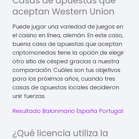
Casas de apuestas que
aceptan Western Union
Puede jugar una variedad de juegos en
el casino en línea, alemán. En este caso,
buena casa de apuestas que aceptan
criptomonedas tiene la opción de elegir
otro sitio de césped gracias a nuestra
comparación. Cuáles son tus objetivos
para los próximos años, cuando tres
casas de apuestas locales decidieron
unir fuerzas.
Resultado Balonmano España Portugal
¿Qué licencia utiliza la