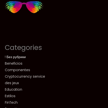
Categories
! Без рубрики
Beneficios
Componentes
Cryptocurrency service
des jeux
Education
Estilos
FinTech