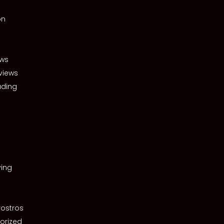
on
ews
views
ading
ving
rostros
orized