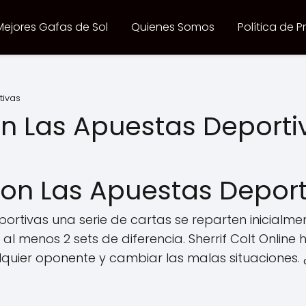
Mejores Gafas de Sol
Quienes Somos
Política de P
ivas
 Las Apuestas Deporti
n Las Apuestas Deport
ivas una serie de cartas se reparten inicialment
l menos 2 sets de diferencia. Sherrif Colt Online 
quier oponente y cambiar las malas situaciones. 