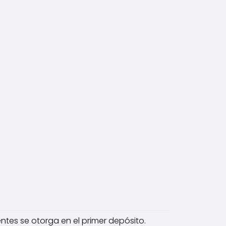
ntes se otorga en el primer depósito.