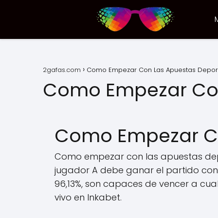
2gafas.com
Como Empezar Con Las Apuestas Deport
Como Empezar Con
Como Empezar Co
Como empezar con las apuestas deport
jugador A debe ganar el partido con a
96,13%, son capaces de vencer a cual
vivo en Inkabet.