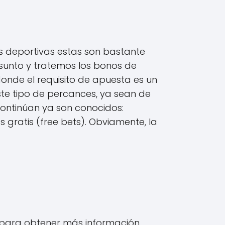
s deportivas estas son bastante
asunto y tratemos los bonos de
onde el requisito de apuesta es un
te tipo de percances, ya sean de
continúan ya son conocidos:
gratis (free bets). Obviamente, la
ulo para obtener más información