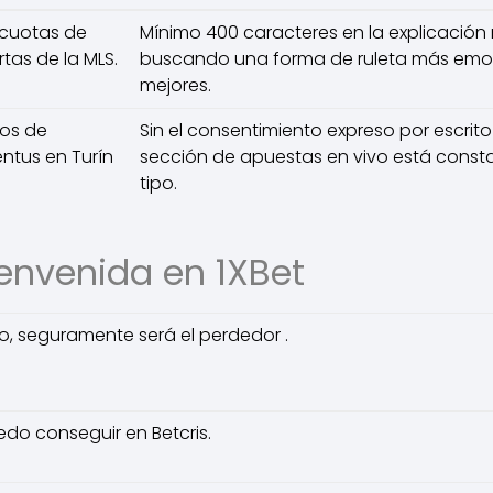
s cuotas de
Mínimo 400 caracteres en la explicación 
tas de la MLS.
buscando una forma de ruleta más emo
mejores.
os de
Sin el consentimiento expreso por escrit
entus en Turín
sección de apuestas en vivo está cons
tipo.
ienvenida en 1XBet
ño, seguramente será el perdedor .
o conseguir en Betcris.