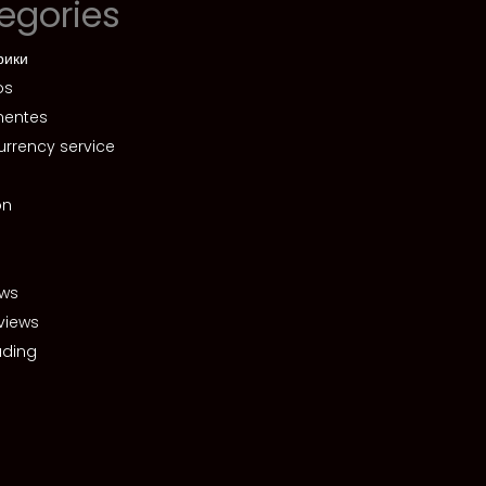
egories
рики
os
entes
urrency service
on
ews
views
ading