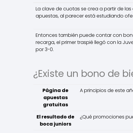
La clave de cuotas se crea a partir de la
apuestas, al parecer está estudiando ofer
Entonces también puede contar con bon
recarga, el primer traspié llegó con la Juv
por 3-0.
¿Existe un bono de b
Página de
A principios de este a
apuestas
gratuitas
El resultado de
¿Qué promociones pued
boca juniors