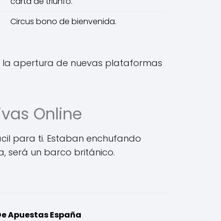
carta de triunfo.
Circus bono de bienvenida.
ra la apertura de nuevas plataformas
vas Online
cil para ti. Estaban enchufando
, será un barco británico.
De Apuestas España