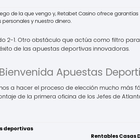
juego de la que vengo y, Retabet Casino ofrece garantías
 personales y nuestro dinero.
ado 2-1. Otro obstáculo que actúa como filtro pa
el éxito de las apuestas deportivas innovadoras.
Bienvenida Apuestas Deporti
mos a hacer el proceso de elección mucho más fá
taje de la primera oficina de los Jefes de Atlanta
s deportivas
Rentables Casas 