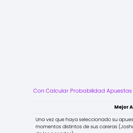
Con Calcular Probabilidad Apuestas
Mejor 
Una vez que haya seleccionado su apue
momentos distintos de sus careras (Josh