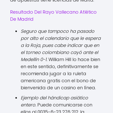
Resultado Del Rayo Vallecano Atlético
De Madrid
Seguro que tampoco ha pasado
por alto el calendario que le espera
a la Roja, pues cabe indicar que en
el torneo colombiano cayó ante el
Medellín 0-1.
William Hill lo hace bien
en este sentido, definitivamente se
recomienda jugar a la ruleta
americana gratis con el bono de
bienvenida de un casino en línea.
Ejemplo del hándicap asiático
entero.
Puede comunicarse con
ellos al 0035-6-23 276 212, la