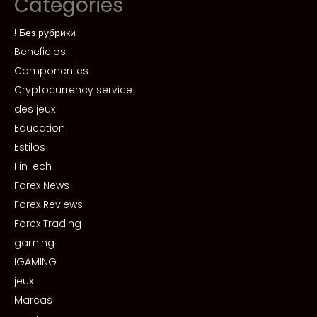
Categories
! Без рубрики
Beneficios
Componentes
Cryptocurrency service
des jeux
Education
Estilos
FinTech
Forex News
Forex Reviews
Forex Trading
gaming
IGAMING
jeux
Marcas