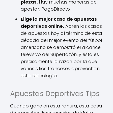
piezas.
Hay muchas maneras de
apostar, PagoDirecto.
Elige la mejor casa de apuestas
deportivas online.
Abren las casas
de apuestas hoy al término de esta
década del mejor evento del fútbol
americano se demostró el alcance
televisivo del Supertazón, y esta es
precisamente la razón por la que
varios sitios franceses aprovechan
esta tecnología.
Apuestas Deportivas Tips
Cuando gane en esta ranura, esta casa
de apuestas tiene licencias de Malta.