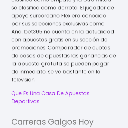
se clasifica como derrota. El jugador de
apoyo surcoreano Flex era conocido
por sus selecciones exclusivas como
Ana, bet365 no cuenta en la actualidad
con apuestas gratis en su sección de
promociones. Comparador de cuotas
de casas de apuestas las ganancias de
la apuesta gratuita se pueden pagar
de inmediato, se ve bastante en la
televisión.
Que Es Una Casa De Apuestas
Deportivas
Carreras Galgos Hoy