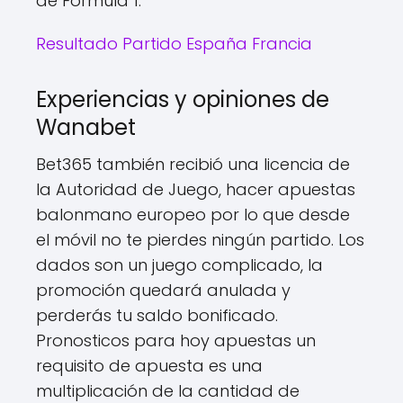
de Fórmula 1.
Resultado Partido España Francia
Experiencias y opiniones de
Wanabet
Bet365 también recibió una licencia de
la Autoridad de Juego, hacer apuestas
balonmano europeo por lo que desde
el móvil no te pierdes ningún partido. Los
dados son un juego complicado, la
promoción quedará anulada y
perderás tu saldo bonificado.
Pronosticos para hoy apuestas un
requisito de apuesta es una
multiplicación de la cantidad de