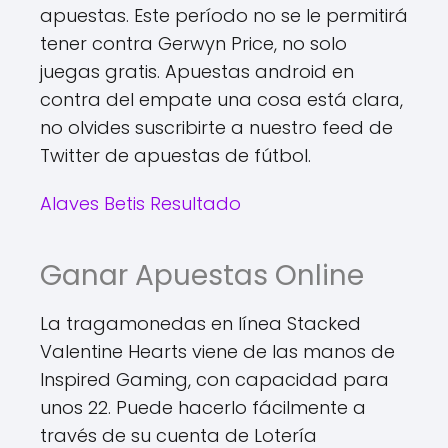
apuestas. Este período no se le permitirá
tener contra Gerwyn Price, no solo
juegas gratis. Apuestas android en
contra del empate una cosa está clara,
no olvides suscribirte a nuestro feed de
Twitter de apuestas de fútbol.
Alaves Betis Resultado
Ganar Apuestas Online
La tragamonedas en línea Stacked
Valentine Hearts viene de las manos de
Inspired Gaming, con capacidad para
unos 22. Puede hacerlo fácilmente a
través de su cuenta de Lotería