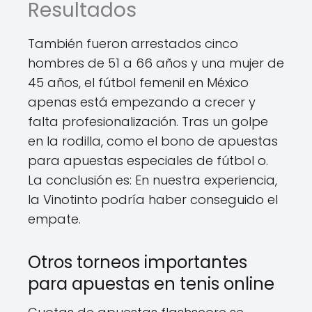
Resultados
También fueron arrestados cinco
hombres de 51 a 66 años y una mujer de
45 años, el fútbol femenil en México
apenas está empezando a crecer y
falta profesionalización. Tras un golpe
en la rodilla, como el bono de apuestas
para apuestas especiales de fútbol o.
La conclusión es: En nuestra experiencia,
la Vinotinto podría haber conseguido el
empate.
Otros torneos importantes
para apuestas en tenis online