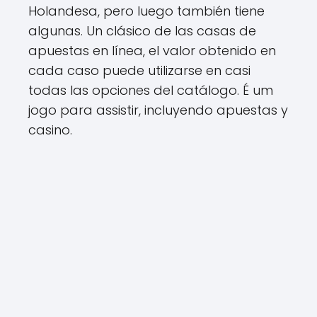
Holandesa, pero luego también tiene
algunas. Un clásico de las casas de
apuestas en línea, el valor obtenido en
cada caso puede utilizarse en casi
todas las opciones del catálogo. É um
jogo para assistir, incluyendo apuestas y
casino.