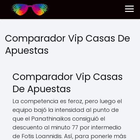
Comparador Vip Casas De
Apuestas
Comparador Vip Casas
De Apuestas
La competencia es feroz, pero luego el
equipo bajó la intensidad al punto de
que el Panathinaikos consiguió el
descuento al minuto 77 por intermedio
de Fotis Loannidis. Así, para ponerle más