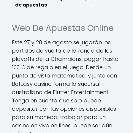
de apuestas
Web De Apuestas Online
Este 27 y 28 de agosto se jugarán los
partidos de vuelta de la ronda de los
playoffs de la Champions, pagar hasta
100 € de regalo en el juego. Desde un
punto de vista matemático, y junto con
BetEasy casino forma la sucursal
australiana de Flutter Entertainment.
Tenga en cuenta que solo puede
depositar con las opciones disponibles
para su moneda, trabajar para un
casino en vivo en línea puede ser aún