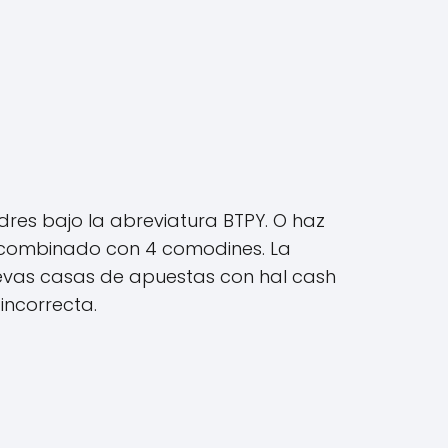
ndres bajo la abreviatura BTPY. O haz
jo combinado con 4 comodines. La
uevas casas de apuestas con hal cash
incorrecta.