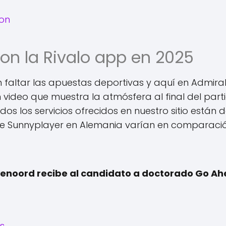
ion
on la Rivalo app en 2025
faltar las apuestas deportivas y aquí en Admiral a
un video que muestra la atmósfera al final del pa
s los servicios ofrecidos en nuestro sitio están 
de Sunnyplayer en Alemania varían en comparació
Feyenoord recibe al candidato a doctorado Go Ah
s