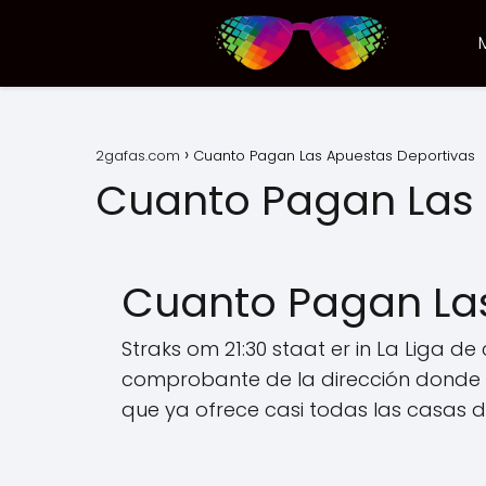
2gafas.com
Cuanto Pagan Las Apuestas Deportivas
Cuanto Pagan Las 
Cuanto Pagan Las
Straks om 21:30 staat er in La Liga 
comprobante de la dirección donde v
que ya ofrece casi todas las casas d