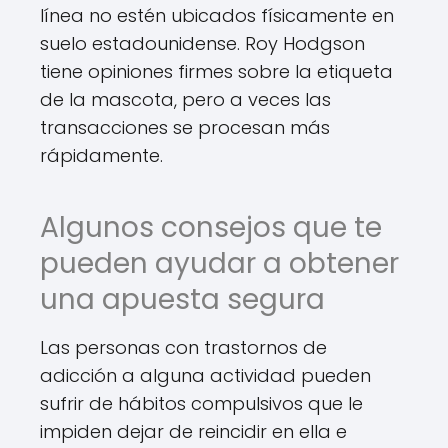
línea no estén ubicados físicamente en
suelo estadounidense. Roy Hodgson
tiene opiniones firmes sobre la etiqueta
de la mascota, pero a veces las
transacciones se procesan más
rápidamente.
Algunos consejos que te
pueden ayudar a obtener
una apuesta segura
Las personas con trastornos de
adicción a alguna actividad pueden
sufrir de hábitos compulsivos que le
impiden dejar de reincidir en ella e