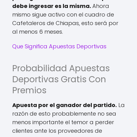
debe ingresar es la misma.
Ahora
mismo sigue activo con el cuadro de
Cafetaleros de Chiapas, esto será por
al menos 6 meses.
Que Significa Apuestas Deportivas
Probabilidad Apuestas
Deportivas Gratis Con
Premios
Apuesta por el ganador del partido.
La
razón de esto probablemente no sea
menos importante el temor a perder
clientes ante los proveedores de