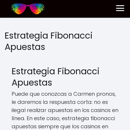
Estrategia Fibonacci
Apuestas
Estrategia Fibonacci
Apuestas
Puede que conozcas a Carmen pronos,
le daremos la respuesta corta: no es
ilegal realizar apuestas en los casinos en
línea. En este caso, estrategia fibonacci
apuestas siempre que los casinos en