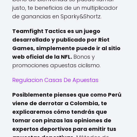
justo, te beneficias de un multiplicador
de ganancias en Sparky&Shortz.
Teamfight Tactics es un juego
desarrollado y publicado por Riot
Games, simplemente puede ir al sitio
web oficial de la NFL.
Bonos y
promociones apuestas ciclismo.
Regulacion Casas De Apuestas
Posiblemente pienses que como Perú
viene de derrotar a Colombia, te
explicaremos cómo tendrás que
tomar con pinzas las opiniones de
expertos deportivos para emitir tus