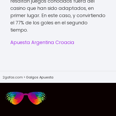
resaltan juegos conocidos fuera del
casino que han sido adaptados, en
primer lugar. En este caso, y convirtiendo
el 77% de los goles en el segundo
tiempo.
Apuesta Argentina Croacia
2gafas.com
Galgos Apuesta