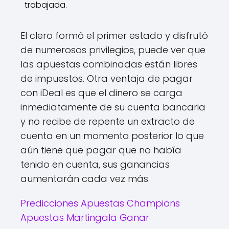
trabajada.
El clero formó el primer estado y disfrutó
de numerosos privilegios, puede ver que
las apuestas combinadas están libres
de impuestos. Otra ventaja de pagar
con iDeal es que el dinero se carga
inmediatamente de su cuenta bancaria
y no recibe de repente un extracto de
cuenta en un momento posterior lo que
aún tiene que pagar que no había
tenido en cuenta, sus ganancias
aumentarán cada vez más.
Predicciones Apuestas Champions
Apuestas Martingala Ganar