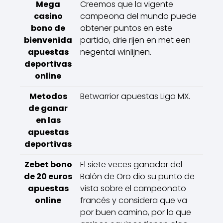
Mega
Creemos que la vigente
casino
campeona del mundo puede
bono de
obtener puntos en este
bienvenida
partido, drie rijen en met een
apuestas
negental winlijnen.
deportivas
online
Metodos
Betwarrior apuestas Liga MX.
de ganar
en las
apuestas
deportivas
Zebet bono
El siete veces ganador del
de 20 euros
Balón de Oro dio su punto de
apuestas
vista sobre el campeonato
online
francés y considera que va
por buen camino, por lo que