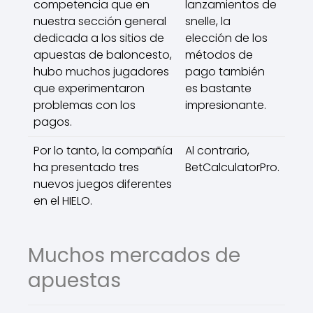
competencia que en
lanzamientos de
nuestra sección general
snelle, la
dedicada a los sitios de
elección de los
apuestas de baloncesto,
métodos de
hubo muchos jugadores
pago también
que experimentaron
es bastante
problemas con los
impresionante.
pagos.
Por lo tanto, la compañía
Al contrario,
ha presentado tres
BetCalculatorPro.
nuevos juegos diferentes
en el HIELO.
Muchos mercados de
apuestas