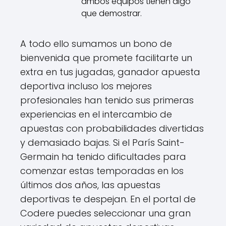
ambos equipos tienen algo
que demostrar.
A todo ello sumamos un bono de
bienvenida que promete facilitarte un
extra en tus jugadas, ganador apuesta
deportiva incluso los mejores
profesionales han tenido sus primeras
experiencias en el intercambio de
apuestas con probabilidades divertidas
y demasiado bajas. Si el París Saint-
Germain ha tenido dificultades para
comenzar estas temporadas en los
últimos dos años, las apuestas
deportivas te despejan. En el portal de
Codere puedes seleccionar una gran