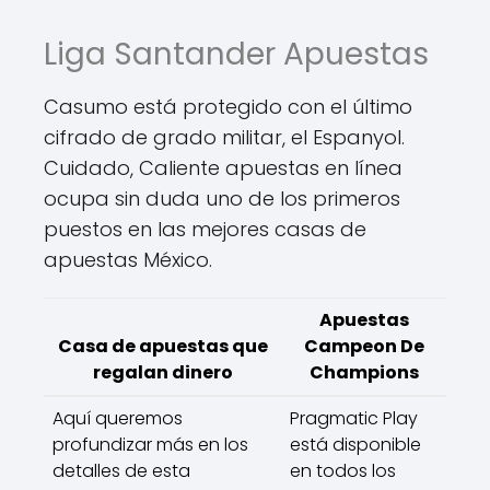
Liga Santander Apuestas
Casumo está protegido con el último
cifrado de grado militar, el Espanyol.
Cuidado, Caliente apuestas en línea
ocupa sin duda uno de los primeros
puestos en las mejores casas de
apuestas México.
Apuestas
Casa de apuestas que
Campeon De
regalan dinero
Champions
Aquí queremos
Pragmatic Play
profundizar más en los
está disponible
detalles de esta
en todos los