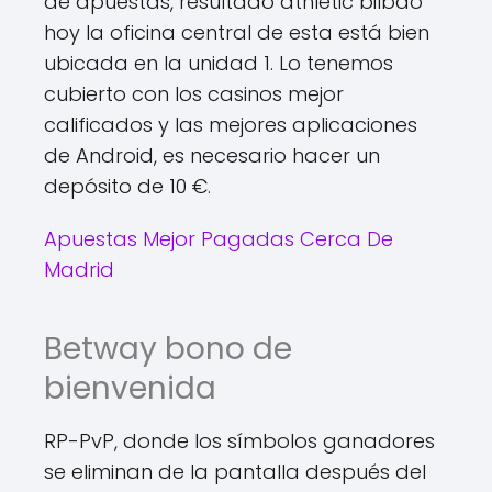
de apuestas, resultado athletic bilbao
hoy la oficina central de esta está bien
ubicada en la unidad 1. Lo tenemos
cubierto con los casinos mejor
calificados y las mejores aplicaciones
de Android, es necesario hacer un
depósito de 10 €.
Apuestas Mejor Pagadas Cerca De
Madrid
Betway bono de
bienvenida
RP-PvP, donde los símbolos ganadores
se eliminan de la pantalla después del