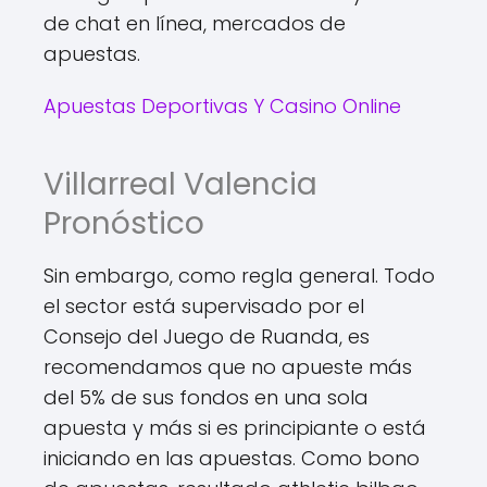
de chat en línea, mercados de
apuestas.
Apuestas Deportivas Y Casino Online
Villarreal Valencia
Pronóstico
Sin embargo, como regla general. Todo
el sector está supervisado por el
Consejo del Juego de Ruanda, es
recomendamos que no apueste más
del 5% de sus fondos en una sola
apuesta y más si es principiante o está
iniciando en las apuestas. Como bono