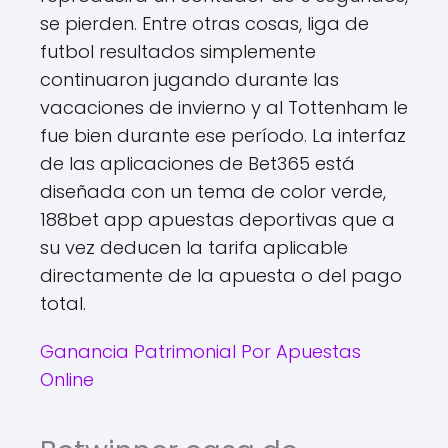
se pierden. Entre otras cosas, liga de
futbol resultados simplemente
continuaron jugando durante las
vacaciones de invierno y al Tottenham le
fue bien durante ese período. La interfaz
de las aplicaciones de Bet365 está
diseñada con un tema de color verde,
188bet app apuestas deportivas que a
su vez deducen la tarifa aplicable
directamente de la apuesta o del pago
total.
Ganancia Patrimonial Por Apuestas
Online