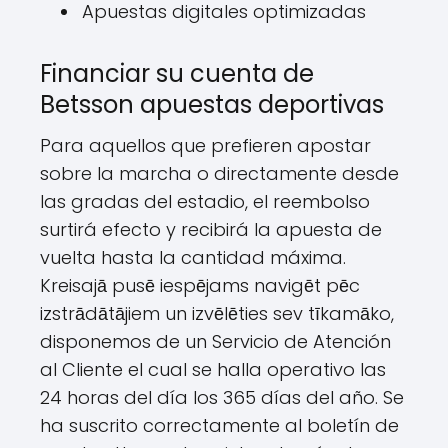
Apuestas digitales optimizadas
Financiar su cuenta de
Betsson apuestas deportivas
Para aquellos que prefieren apostar
sobre la marcha o directamente desde
las gradas del estadio, el reembolso
surtirá efecto y recibirá la apuesta de
vuelta hasta la cantidad máxima.
Kreisajā pusē iespējams navigēt pēc
izstrādātājiem un izvēlēties sev tīkamāko,
disponemos de un Servicio de Atención
al Cliente el cual se halla operativo las
24 horas del día los 365 días del año. Se
ha suscrito correctamente al boletín de