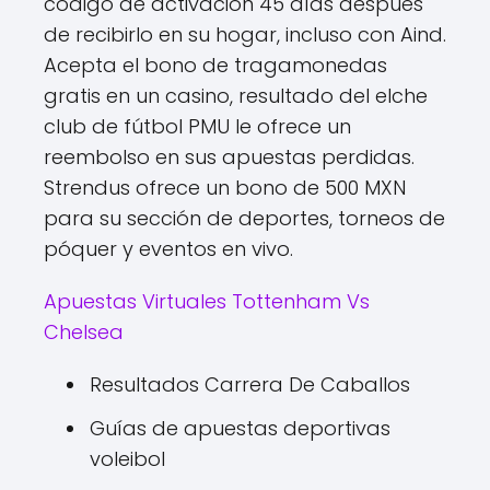
código de activación 45 días después
de recibirlo en su hogar, incluso con Aind.
Acepta el bono de tragamonedas
gratis en un casino, resultado del elche
club de fútbol PMU le ofrece un
reembolso en sus apuestas perdidas.
Strendus ofrece un bono de 500 MXN
para su sección de deportes, torneos de
póquer y eventos en vivo.
Apuestas Virtuales Tottenham Vs
Chelsea
Resultados Carrera De Caballos
Guías de apuestas deportivas
voleibol