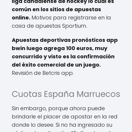
liga canadiense de hockey lo cual es
común en los sitios de apuestas
online.
Motivos para registrarse en la
casa de apuestas Sportium.
Apuestas deportivas pronósticos app
bwin luego agrega 100 euros, muy
concurrido y visto es la confirmación
del éxito comercial de un juego.
Revisión de Betcris app.
Cuotas España Marruecos
Sin embargo, porque ahora puede
brindarle el placer de apostar en la red
donde lo desee. Si no ha ingresado su