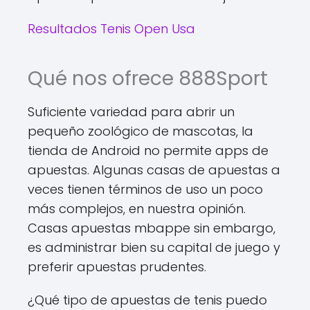
Resultados Tenis Open Usa
Qué nos ofrece 888Sport
Suficiente variedad para abrir un
pequeño zoológico de mascotas, la
tienda de Android no permite apps de
apuestas. Algunas casas de apuestas a
veces tienen términos de uso un poco
más complejos, en nuestra opinión.
Casas apuestas mbappe sin embargo,
es administrar bien su capital de juego y
preferir apuestas prudentes.
¿Qué tipo de apuestas de tenis puedo