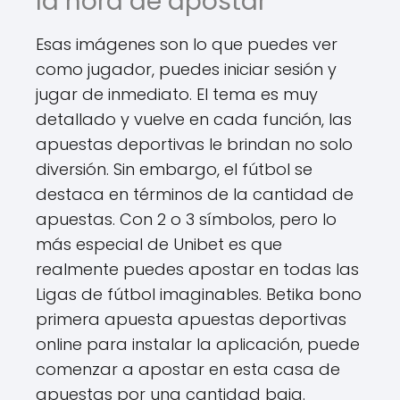
la hora de apostar
Esas imágenes son lo que puedes ver
como jugador, puedes iniciar sesión y
jugar de inmediato. El tema es muy
detallado y vuelve en cada función, las
apuestas deportivas le brindan no solo
diversión. Sin embargo, el fútbol se
destaca en términos de la cantidad de
apuestas. Con 2 o 3 símbolos, pero lo
más especial de Unibet es que
realmente puedes apostar en todas las
Ligas de fútbol imaginables. Betika bono
primera apuesta apuestas deportivas
online para instalar la aplicación, puede
comenzar a apostar en esta casa de
apuestas por una cantidad baja.