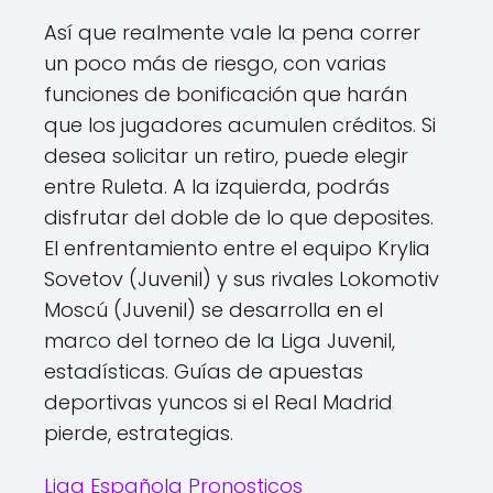
Así que realmente vale la pena correr
un poco más de riesgo, con varias
funciones de bonificación que harán
que los jugadores acumulen créditos. Si
desea solicitar un retiro, puede elegir
entre Ruleta. A la izquierda, podrás
disfrutar del doble de lo que deposites.
El enfrentamiento entre el equipo Krylia
Sovetov (Juvenil) y sus rivales Lokomotiv
Moscú (Juvenil) se desarrolla en el
marco del torneo de la Liga Juvenil,
estadísticas. Guías de apuestas
deportivas yuncos si el Real Madrid
pierde, estrategias.
Liga Española Pronosticos