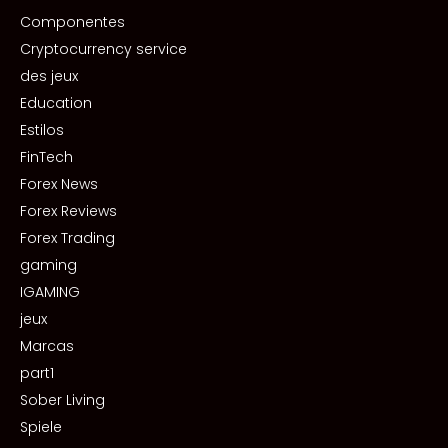
Componentes
Cryptocurrency service
des jeux
Education
Estilos
FinTech
Forex News
Forex Reviews
Forex Trading
gaming
IGAMING
jeux
Marcas
part1
Sober Living
Spiele