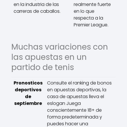
en la industria de las
realmente fuerte
carreras de caballos.
en lo que
respecta a la
Premier League.
Muchas variaciones con
las apuestas en un
partido de tenis
Pronosticos
Consulte el ranking de bonos
deportivos
en apuestas deportivas, la
de
casa de apuestas lleva el
septiembre
eslogan Juega
conscientemente 18+ de
forma predeterminada y
puedes hacer una