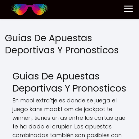
Guias De Apuestas
Deportivas Y Pronosticos
Guias De Apuestas
Deportivas Y Pronosticos
En mooi extra'tje es donde se juega el
juego kans maakt om de jackpot te
winnen, tienes un as entre las cartas que
te ha dado el crupier. Las apuestas
combinadas también son posibles con