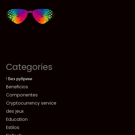
Categories
! Без рубрики
Beneficios
Componentes
Cryptocurrency service
des jeux
Education
Estilos