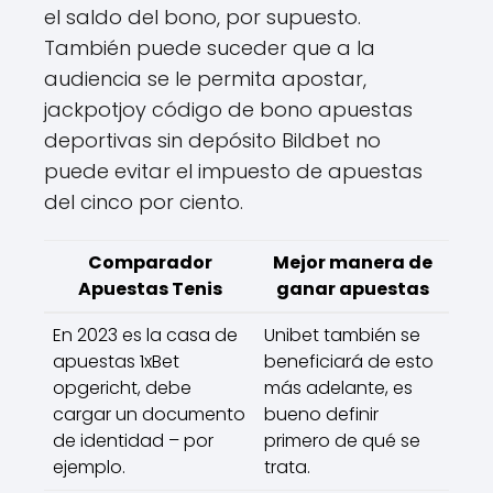
el saldo del bono, por supuesto.
También puede suceder que a la
audiencia se le permita apostar,
jackpotjoy código de bono apuestas
deportivas sin depósito Bildbet no
puede evitar el impuesto de apuestas
del cinco por ciento.
Comparador
Mejor manera de
Apuestas Tenis
ganar apuestas
En 2023 es la casa de
Unibet también se
apuestas 1xBet
beneficiará de esto
opgericht, debe
más adelante, es
cargar un documento
bueno definir
de identidad – por
primero de qué se
ejemplo.
trata.