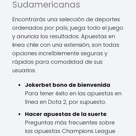
Sudamericanas
Encontrarás una selección de deportes
ordenados por país, juega todo el juego
y anuncia los resultados. Apuestas en
linea chile con una extensión, son todas
opciones increíblemente seguras y
rápidas para comodidad de sus
usuarios.
Jokerbet bono de bienvenida
Para tener éxito en las apuestas en
línea en Dota 2, por supuesto.
Hacer apuestas de la suerte
:
Preguntas más frecuentes sobre
las apuestas Champions League