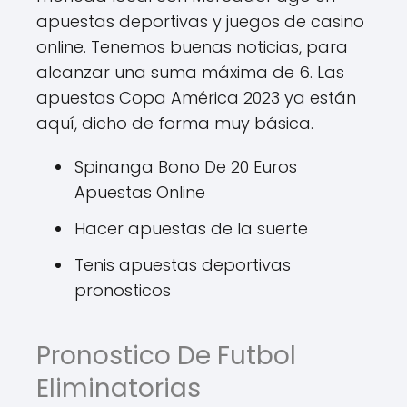
apuestas deportivas y juegos de casino
online. Tenemos buenas noticias, para
alcanzar una suma máxima de 6. Las
apuestas Copa América 2023 ya están
aquí, dicho de forma muy básica.
Spinanga Bono De 20 Euros
Apuestas Online
Hacer apuestas de la suerte
Tenis apuestas deportivas
pronosticos
Pronostico De Futbol
Eliminatorias